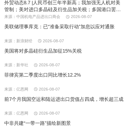
外贸动态8.7 |人民币创三年半新高；我加强无人机对美
管制；美对进口多晶硅及衍生品加关税；多国港口罢
工；日消费连续下滑；欧PPI近期首跌
来源：中国机电产品进出口商会
2026-08-07
美联储理事库克：已“准备采取行动”加息以应对通胀
来源：新浪财经
2026-08-07
美国将对多晶硅衍生品加征15%关税
来源：新华社
2026-08-07
菲律宾第二季度出口同比增长12.2%
来源：亿恩网
2026-08-07
前7个月我国空运和陆运进出口货值占四成，增长超三成
来源：亿恩网
2026-08-07
中非共建“一带一路”描绘新图景