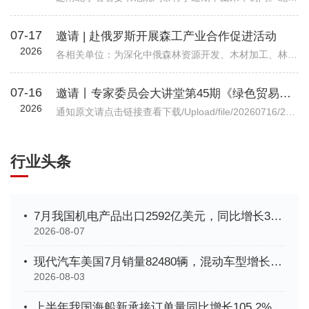
07-17
邀请 | 赴俄罗斯开展森工产业合作促进活动
2026
各相关单位：为深化中俄森林资源开发、木材加工、林业装备等全产业链务实合作，精准对接俄方林地资源、加工产能与对华合作政策，我会拟组织行业企业于2026年7月底赴俄罗斯开展林业专项商务考察。目前境外详细行程、...
07-16
邀请丨专家委员会大讲堂第45期《绿色贸易时代下的企业碳管理升级路径—从合规到竞争力》公益讲座
2026
通知原文请点击链接查看下载/Upload/file/20260716/20260716102037_7038.pdf机电商合函字〔2026〕541号关于邀请参加中国机电商会专家委员会大讲堂第45期公益讲座《绿色贸易时代下的企业碳管理升级路径—从合规到竞争力》的函各有关单位： 党的十八大以来，党中央实施积极应对气候变化国家战略，作出实现碳达峰碳中和的重大战略决策。中国机电产品进出口商会（以下简称“机电商会”）积极落实党中央决策部署，始终致力于提升企业
行业头条
7月我国机电产品出口2592亿美元，同比增长33.9%
2026-08-07
现代汽车美国7月销量82480辆，混动车型增长35%创新高
2026-08-03
上半年我国海船新承接订单量同比增长105.2%