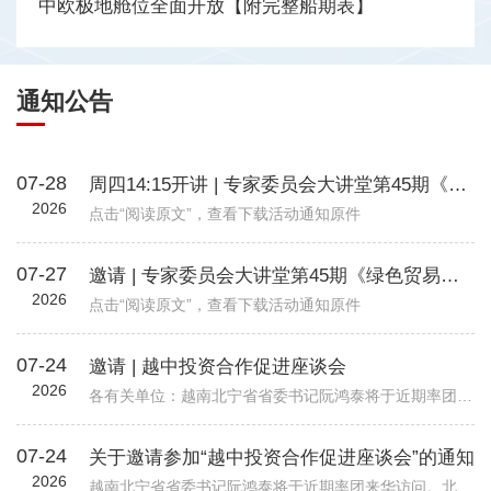
中欧极地舱位全面开放【附完整船期表】
通知公告
07-28
周四14:15开讲 | 专家委员会大讲堂第45期《绿色贸易时代下的企业碳管理升级路径—从合规到竞争力》
2026
点击“阅读原文”，查看下载活动通知原件
07-27
邀请 | 专家委员会大讲堂第45期《绿色贸易时代下的企业碳管理升级路径—从合规到竞争力》
2026
点击“阅读原文”，查看下载活动通知原件
07-24
邀请 | 越中投资合作促进座谈会
2026
各有关单位：越南北宁省省委书记阮鸿泰将于近期率团来华访问。北宁省是越南重要的工业制造与出口基地，在全球电子、高新科技及智能制造领域形成了一定产业规模。依托其地理位置、基础设施以及当地政府“与企业同行”...
07-24
关于邀请参加“越中投资合作促进座谈会”的通知
2026
越南北宁省省委书记阮鸿泰将于近期率团来华访问。北宁省是越南重要的工业制造与出口基地，在全球电子、高新科技及智能制造领域形成了一定产业规模。依托其地理位置、基础设施以及当地政府“与企业同行”的投资服务配套机制，北宁省已吸引多家跨国企业入驻，成为外资企业在越南布局的重要选项之一。 为进一步促进中国与越南地方政府间经贸交流合作，加强中国企业对越南北宁省贸易投资环境的了解，北宁省人民委员会和越南驻华大使馆将于8月24日（星期一）在北京共同举办“越中投资合作促进座谈会-北宁省:携手同行共创未来”。会议包括相关领导致辞、北宁省推介片、投资政策推介、实践案例分享、投资证书颁发仪式、省领导总结发言等多个环节，具体安排请见附件活动初步议程。 近年来，机电商会受邀配合越南方面举办多场投资、贸易与旅游促进活动，为两国企业搭建对接平台，推动了双边在经贸、投资等领域的务实合作。受越南驻华使馆委托，机电商会将再次支持本次活动，现邀请与北宁省重点合作领域相关的企业参会并开展交流。请有意参会的企业于8月19日前打开下方链接，或扫描下方二维码在线报名。我会将根据使馆要求进行企业适配度审核，最终参会请以我会邮件通知为准。