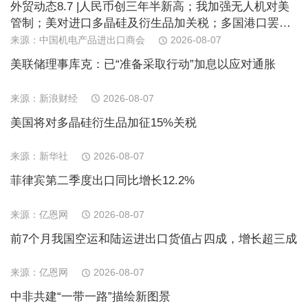
外贸动态8.7 |人民币创三年半新高；我加强无人机对美
管制；美对进口多晶硅及衍生品加关税；多国港口罢
工；日消费连续下滑；欧PPI近期首跌
来源：中国机电产品进出口商会
2026-08-07
美联储理事库克：已“准备采取行动”加息以应对通胀
来源：新浪财经
2026-08-07
美国将对多晶硅衍生品加征15%关税
来源：新华社
2026-08-07
菲律宾第二季度出口同比增长12.2%
来源：亿恩网
2026-08-07
前7个月我国空运和陆运进出口货值占四成，增长超三成
来源：亿恩网
2026-08-07
中非共建“一带一路”描绘新图景