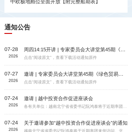
中欧极地舱位全面开放【附完整船期表】
通知公告
07-28
周四14:15开讲 | 专家委员会大讲堂第45期《绿色贸易时代下的企业碳管理升级路径—从合规到竞争力》
2026
点击“阅读原文”，查看下载活动通知原件
07-27
邀请 | 专家委员会大讲堂第45期《绿色贸易时代下的企业碳管理升级路径—从合规到竞争力》
2026
点击“阅读原文”，查看下载活动通知原件
07-24
邀请 | 越中投资合作促进座谈会
2026
各有关单位：越南北宁省省委书记阮鸿泰将于近期率团来华访问。北宁省是越南重要的工业制造与出口基地，在全球电子、高新科技及智能制造领域形成了一定产业规模。依托其地理位置、基础设施以及当地政府“与企业同行”...
07-24
关于邀请参加“越中投资合作促进座谈会”的通知
2026
越南北宁省省委书记阮鸿泰将于近期率团来华访问。北宁省是越南重要的工业制造与出口基地，在全球电子、高新科技及智能制造领域形成了一定产业规模。依托其地理位置、基础设施以及当地政府“与企业同行”的投资服务配套机制，北宁省已吸引多家跨国企业入驻，成为外资企业在越南布局的重要选项之一。 为进一步促进中国与越南地方政府间经贸交流合作，加强中国企业对越南北宁省贸易投资环境的了解，北宁省人民委员会和越南驻华大使馆将于8月24日（星期一）在北京共同举办“越中投资合作促进座谈会-北宁省:携手同行共创未来”。会议包括相关领导致辞、北宁省推介片、投资政策推介、实践案例分享、投资证书颁发仪式、省领导总结发言等多个环节，具体安排请见附件活动初步议程。 近年来，机电商会受邀配合越南方面举办多场投资、贸易与旅游促进活动，为两国企业搭建对接平台，推动了双边在经贸、投资等领域的务实合作。受越南驻华使馆委托，机电商会将再次支持本次活动，现邀请与北宁省重点合作领域相关的企业参会并开展交流。请有意参会的企业于8月19日前打开下方链接，或扫描下方二维码在线报名。我会将根据使馆要求进行企业适配度审核，最终参会请以我会邮件通知为准。