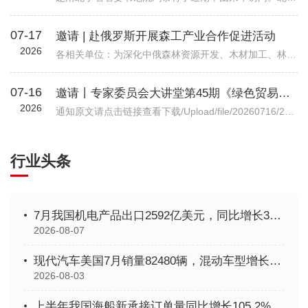
07-17
邀请 | 赴俄罗斯开展森工产业合作促进活动
2026
各相关单位：为深化中俄森林资源开发、木材加工、林业装备等全产业链务实合作，精准对接俄方林地资源、加工产能与对华合作政策，我会拟组织行业企业于2026年7月底赴俄罗斯开展林业专项商务考察。目前境外详细行程、...
07-16
邀请丨专家委员会大讲堂第45期《绿色贸易时代下的企业碳管理升级路径—从合规到竞争力》公益讲座
2026
通知原文请点击链接查看下载/Upload/file/20260716/20260716102037_7038.pdf机电商合函字〔2026〕541号关于邀请参加中国机电商会专家委员会大讲堂第45期公益讲座《绿色贸易时代下的企业碳管理升级路径—从合规到竞争力》的函各有关单位： 党的十八大以来，党中央实施积极应对气候变化国家战略，作出实现碳达峰碳中和的重大战略决策。中国机电产品进出口商会（以下简称“机电商会”）积极落实党中央决策部署，始终致力于提升企业
行业头条
7月我国机电产品出口2592亿美元，同比增长33.9%
2026-08-07
现代汽车美国7月销量82480辆，混动车型增长35%创新高
2026-08-03
上半年我国海船新承接订单量同比增长105.2%