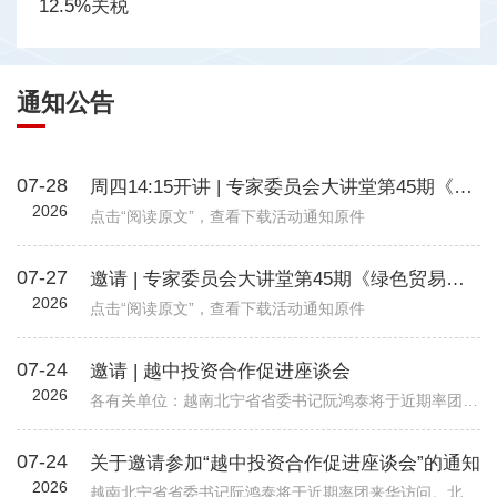
12.5%关税
通知公告
07-28
周四14:15开讲 | 专家委员会大讲堂第45期《绿色贸易时代下的企业碳管理升级路径—从合规到竞争力》
2026
点击“阅读原文”，查看下载活动通知原件
07-27
邀请 | 专家委员会大讲堂第45期《绿色贸易时代下的企业碳管理升级路径—从合规到竞争力》
2026
点击“阅读原文”，查看下载活动通知原件
07-24
邀请 | 越中投资合作促进座谈会
2026
各有关单位：越南北宁省省委书记阮鸿泰将于近期率团来华访问。北宁省是越南重要的工业制造与出口基地，在全球电子、高新科技及智能制造领域形成了一定产业规模。依托其地理位置、基础设施以及当地政府“与企业同行”...
07-24
关于邀请参加“越中投资合作促进座谈会”的通知
2026
越南北宁省省委书记阮鸿泰将于近期率团来华访问。北宁省是越南重要的工业制造与出口基地，在全球电子、高新科技及智能制造领域形成了一定产业规模。依托其地理位置、基础设施以及当地政府“与企业同行”的投资服务配套机制，北宁省已吸引多家跨国企业入驻，成为外资企业在越南布局的重要选项之一。 为进一步促进中国与越南地方政府间经贸交流合作，加强中国企业对越南北宁省贸易投资环境的了解，北宁省人民委员会和越南驻华大使馆将于8月24日（星期一）在北京共同举办“越中投资合作促进座谈会-北宁省:携手同行共创未来”。会议包括相关领导致辞、北宁省推介片、投资政策推介、实践案例分享、投资证书颁发仪式、省领导总结发言等多个环节，具体安排请见附件活动初步议程。 近年来，机电商会受邀配合越南方面举办多场投资、贸易与旅游促进活动，为两国企业搭建对接平台，推动了双边在经贸、投资等领域的务实合作。受越南驻华使馆委托，机电商会将再次支持本次活动，现邀请与北宁省重点合作领域相关的企业参会并开展交流。请有意参会的企业于8月19日前打开下方链接，或扫描下方二维码在线报名。我会将根据使馆要求进行企业适配度审核，最终参会请以我会邮件通知为准。