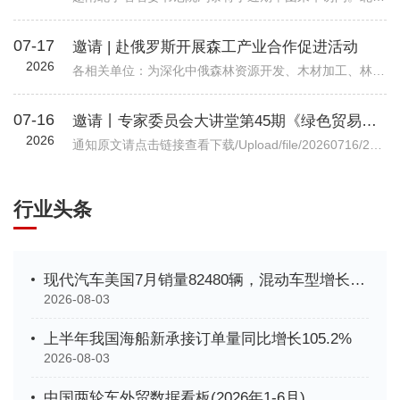
07-17
邀请 | 赴俄罗斯开展森工产业合作促进活动
2026
各相关单位：为深化中俄森林资源开发、木材加工、林业装备等全产业链务实合作，精准对接俄方林地资源、加工产能与对华合作政策，我会拟组织行业企业于2026年7月底赴俄罗斯开展林业专项商务考察。目前境外详细行程、...
07-16
邀请丨专家委员会大讲堂第45期《绿色贸易时代下的企业碳管理升级路径—从合规到竞争力》公益讲座
2026
通知原文请点击链接查看下载/Upload/file/20260716/20260716102037_7038.pdf机电商合函字〔2026〕541号关于邀请参加中国机电商会专家委员会大讲堂第45期公益讲座《绿色贸易时代下的企业碳管理升级路径—从合规到竞争力》的函各有关单位： 党的十八大以来，党中央实施积极应对气候变化国家战略，作出实现碳达峰碳中和的重大战略决策。中国机电产品进出口商会（以下简称“机电商会”）积极落实党中央决策部署，始终致力于提升企业
行业头条
现代汽车美国7月销量82480辆，混动车型增长35%创新高
2026-08-03
上半年我国海船新承接订单量同比增长105.2%
2026-08-03
中国两轮车外贸数据看板(2026年1-6月)