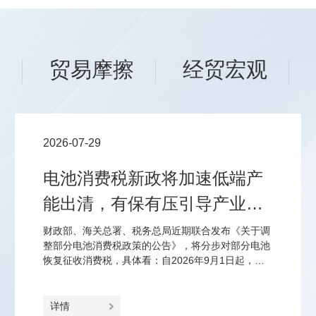
场
贸易摩擦
经贸宏观
2026-07-29
电池消费税新政将加速低端产
能出清，有保有压引导产业优
化结构
财政部、海关总署、税务总局近期联合发布《关于调
整部分电池消费税政策的公告》，将分步对部分电池
恢复征收消费税，具体看：自2026年9月1日起，对
锂离子蓄电池、无汞原电池、镍氢蓄电池、全钒液流
电池征2%、2027年9月1日起征4%的消费税；对光伏
电池延至2027年4月1日起征2%、2028年4月1日起征
详情