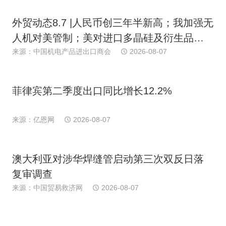
外贸动态8.7 |人民币创三年半新高；我加强无
人机对美管制；美对进口多晶硅及衍生品加
关税；多国港口罢工；日消费连续下滑；欧
来源：中国机电产品进出口商会
2026-08-07
PPI近期首跌
菲律宾第二季度出口同比增长12.2%
来源：亿恩网
2026-08-07
澳大利亚对涉华焊缝管启动第三次双反日落
复审调查
来源：中国贸易救济网
2026-08-07