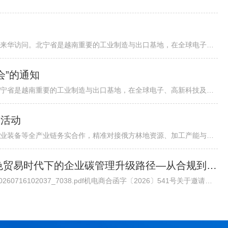
各有关单位：越南北宁省省委书记阮鸿泰将于近期率团来华访问。北宁省是越南重要的工业制造与出口基地，在全球电子、高新科技及智能制造领域形成了一定产业规模。依托其地理位置、基础设施以及当地政府“与企业同行”...
会”的通知
越南北宁省省委书记阮鸿泰将于近期率团来华访问。北宁省是越南重要的工业制造与出口基地，在全球电子、高新科技及智能制造领域形成了一定产业规模。依托其地理位置、基础设施以及当地政府“与企业同行”的投资服务配套机制，北宁省已吸引多家跨国企业入驻，成为外资企业在越南布局的重要选项之一。 为进一步促进中国与越南地方政府间经贸交流合作，加强中国企业对越南北宁省贸易投资环境的了解，北宁省人民委员会和越南驻华大使馆将于8月24日（星期一）在北京共同举办“越中投资合作促进座谈会-北宁省:携手同行共创未来”。会议包括相关领导致辞、北宁省推介片、投资政策推介、实践案例分享、投资证书颁发仪式、省领导总结发言等多个环节，具体安排请见附件活动初步议程。 近年来，机电商会受邀配合越南方面举办多场投资、贸易与旅游促进活动，为两国企业搭建对接平台，推动了双边在经贸、投资等领域的务实合作。受越南驻华使馆委托，机电商会将再次支持本次活动，现邀请与北宁省重点合作领域相关的企业参会并开展交流。请有意参会的企业于8月19日前打开下方链接，或扫描下方二维码在线报名。我会将根据使馆要求进行企业适配度审核，最终参会请以我会邮件通知为准。
进活动
各相关单位：为深化中俄森林资源开发、木材加工、林业装备等全产业链务实合作，精准对接俄方林地资源、加工产能与对华合作政策，我会拟组织行业企业于2026年7月底赴俄罗斯开展林业专项商务考察。目前境外详细行程、...
邀请丨专家委员会大讲堂第45期《绿色贸易时代下的企业碳管理升级路径—从合规到竞争力》公益讲座
通知原文请点击链接查看下载/Upload/file/20260716/20260716102037_7038.pdf机电商合函字〔2026〕541号关于邀请参加中国机电商会专家委员会大讲堂第45期公益讲座《绿色贸易时代下的企业碳管理升级路径—从合规到竞争力》的函各有关单位： 党的十八大以来，党中央实施积极应对气候变化国家战略，作出实现碳达峰碳中和的重大战略决策。中国机电产品进出口商会（以下简称“机电商会”）积极落实党中央决策部署，始终致力于提升企业