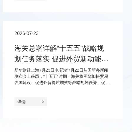
2026-07-23
海关总署详解“十五五”战略规
划任务落实 促进外贸新动能更
加壮大、进出口更加协调
新华财经上海7月23日电 记者7月22日从国新办新闻
发布会上获悉，“十五五”时期，海关将围绕加快贸易
强国建设、促进外贸提质增效等战略规划任务，促进
外贸新动能更加壮大、市场更加多元共享、进口和出
口更加协调、双循环更加畅通。
详情