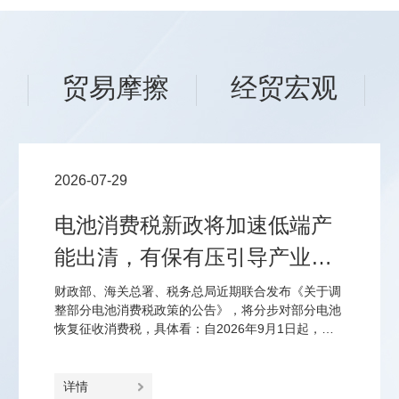
场
贸易摩擦
经贸宏观
2026-07-29
电池消费税新政将加速低端产
能出清，有保有压引导产业优
化结构
财政部、海关总署、税务总局近期联合发布《关于调
整部分电池消费税政策的公告》，将分步对部分电池
恢复征收消费税，具体看：自2026年9月1日起，对
锂离子蓄电池、无汞原电池、镍氢蓄电池、全钒液流
电池征2%、2027年9月1日起征4%的消费税；对光伏
电池延至2027年4月1日起征2%、2028年4月1日起征
详情