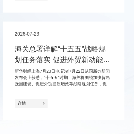
2026-07-23
海关总署详解“十五五”战略规
划任务落实 促进外贸新动能更
加壮大、进出口更加协调
新华财经上海7月23日电 记者7月22日从国新办新闻
发布会上获悉，“十五五”时期，海关将围绕加快贸易
强国建设、促进外贸提质增效等战略规划任务，促进
外贸新动能更加壮大、市场更加多元共享、进口和出
口更加协调、双循环更加畅通。
详情