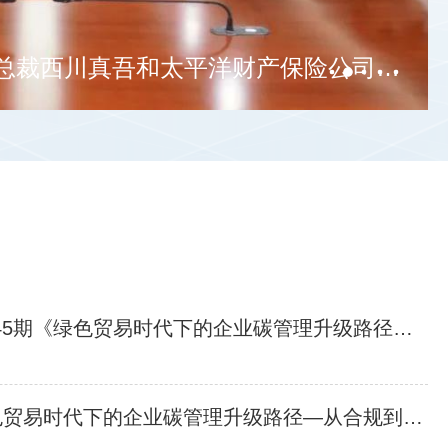
张钰晶会长会见三井住友保险中国区总裁西川真吾和太平洋财产保险公司副总裁李超一行
周四14:15开讲 | 专家委员会大讲堂第45期《绿色贸易时代下的企业碳管理升级路径—从合规到竞争力》
邀请 | 专家委员会大讲堂第45期《绿色贸易时代下的企业碳管理升级路径—从合规到竞争力》