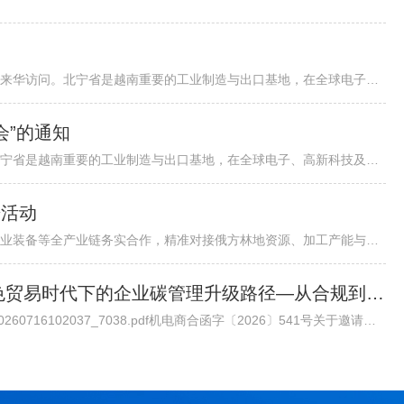
各有关单位：越南北宁省省委书记阮鸿泰将于近期率团来华访问。北宁省是越南重要的工业制造与出口基地，在全球电子、高新科技及智能制造领域形成了一定产业规模。依托其地理位置、基础设施以及当地政府“与企业同行”...
会”的通知
越南北宁省省委书记阮鸿泰将于近期率团来华访问。北宁省是越南重要的工业制造与出口基地，在全球电子、高新科技及智能制造领域形成了一定产业规模。依托其地理位置、基础设施以及当地政府“与企业同行”的投资服务配套机制，北宁省已吸引多家跨国企业入驻，成为外资企业在越南布局的重要选项之一。 为进一步促进中国与越南地方政府间经贸交流合作，加强中国企业对越南北宁省贸易投资环境的了解，北宁省人民委员会和越南驻华大使馆将于8月24日（星期一）在北京共同举办“越中投资合作促进座谈会-北宁省:携手同行共创未来”。会议包括相关领导致辞、北宁省推介片、投资政策推介、实践案例分享、投资证书颁发仪式、省领导总结发言等多个环节，具体安排请见附件活动初步议程。 近年来，机电商会受邀配合越南方面举办多场投资、贸易与旅游促进活动，为两国企业搭建对接平台，推动了双边在经贸、投资等领域的务实合作。受越南驻华使馆委托，机电商会将再次支持本次活动，现邀请与北宁省重点合作领域相关的企业参会并开展交流。请有意参会的企业于8月19日前打开下方链接，或扫描下方二维码在线报名。我会将根据使馆要求进行企业适配度审核，最终参会请以我会邮件通知为准。
进活动
各相关单位：为深化中俄森林资源开发、木材加工、林业装备等全产业链务实合作，精准对接俄方林地资源、加工产能与对华合作政策，我会拟组织行业企业于2026年7月底赴俄罗斯开展林业专项商务考察。目前境外详细行程、...
邀请丨专家委员会大讲堂第45期《绿色贸易时代下的企业碳管理升级路径—从合规到竞争力》公益讲座
通知原文请点击链接查看下载/Upload/file/20260716/20260716102037_7038.pdf机电商合函字〔2026〕541号关于邀请参加中国机电商会专家委员会大讲堂第45期公益讲座《绿色贸易时代下的企业碳管理升级路径—从合规到竞争力》的函各有关单位： 党的十八大以来，党中央实施积极应对气候变化国家战略，作出实现碳达峰碳中和的重大战略决策。中国机电产品进出口商会（以下简称“机电商会”）积极落实党中央决策部署，始终致力于提升企业