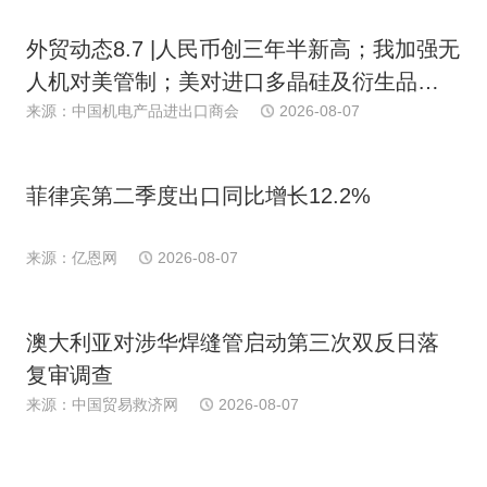
外贸动态8.7 |人民币创三年半新高；我加强无
人机对美管制；美对进口多晶硅及衍生品加
关税；多国港口罢工；日消费连续下滑；欧
来源：中国机电产品进出口商会
2026-08-07
PPI近期首跌
菲律宾第二季度出口同比增长12.2%
来源：亿恩网
2026-08-07
澳大利亚对涉华焊缝管启动第三次双反日落
复审调查
来源：中国贸易救济网
2026-08-07