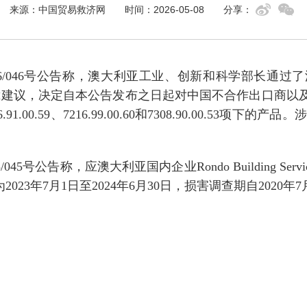
来源：中国贸易救济网
时间：2026-05-08
分享：
026/046号公告称，澳大利亚工业、创新和科学部长
es）作出的反补贴终裁建议，决定自本公告发布之日起对中国不合作
、7216.91.00.59、7216.99.00.60和7308.90.0
/045
号公告称，应澳大利亚国内企业
Rondo Building Servi
为
2023
年
7
月
1
日至
2024
年
6
月
30
日，损害调查期自
2020
年
7