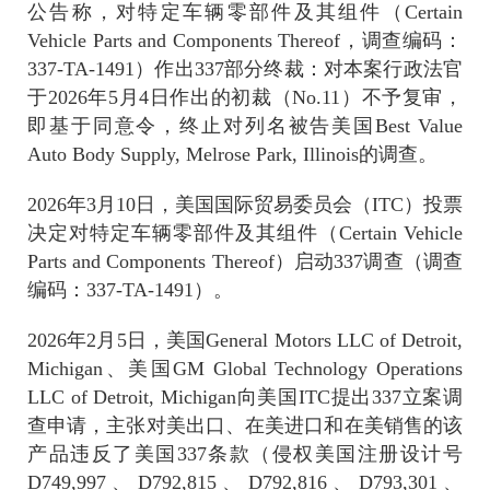
公告称，对
特定
车辆零部件及其组件（
Certain
Vehicle Parts and Components Thereof
，调查编码：
337-TA-1491
）
作出
337
部分终裁：对本案行政法官
于
2026
年
5
月
4
日
作出的初裁（
No.
11
）
不予
复审
，
即基于同意令，终止对列名被告美国
Best Value
Auto Body Supply, Melrose Park, Illinois
的调查。
2026
年
3
月
10
日，美国国际贸易委员会（
ITC
）投票
决定对特定车辆零部件及其组件（
Certain Vehicle
Parts and Components Thereof
）启动
337
调查（调查
编码：
337-TA-1491
）。
2026
年
2
月
5
日，美国
General Motors LLC of Detroit,
Michigan
、美国
GM Global Technology Operations
LLC of Detroit, Michigan
向美国
ITC
提出
337
立案调
查申请，主张对美出口、在美进口和在美销售的该
产品违反了美国
337
条款（侵权美国注册设计号
D749,997
、
D792,815
、
D792,816
、
D793,301
、