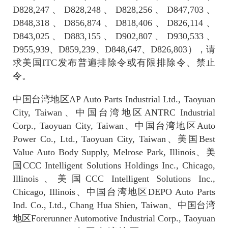
D828,247
、
D828,248
、
D828,256
、
D847,703
、
D848,318
、
D856,874
、
D818,406
、
D826,114
、
D843,025
、
D883,155
、
D902,807
、
D930,533
、
D955,939
、
D859,239
、
D848,647
、
D826,803
），请
求美国
ITC
发布普遍排除令或有限排除令、禁止
令。
中国台湾地区
AP Auto Parts Industrial Ltd., Taoyuan
City, Taiwan
、中国台湾地区
ANTRC Industrial
Corp., Taoyuan City, Taiwan
、中国台湾地区
Auto
Power Co., Ltd., Taoyuan City, Taiwan
、美国
Best
Value Auto Body Supply, Melrose Park, Illinois
、美
国
CCC Intelligent Solutions Holdings Inc., Chicago,
Illinois
、美国
CCC Intelligent Solutions Inc.,
Chicago, Illinois
、中国台湾地区
DEPO Auto Parts
Ind. Co., Ltd., Chang Hua Shien, Taiwan
、中国台湾
地区
Forerunner Automotive Industrial Corp., Taoyuan