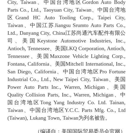
City, Taiwan
、中国台湾地区
Gordon Auto Body
Parts Co., Ltd., Taoyuan City, Taiwan
、中国台湾地
区
Grand HC Auto Tooling Corp., Taipei City,
Taiwan
、中国江苏
Jiangsu Srumto Auto Parts Co.,
Ltd., Danyang City, China
江苏尚通汽车配件有限公
司、美国
Keystone Automotive Industries, Inc.,
Antioch, Tennessee
、美国
LKQ Corporation, Antioch,
Tennessee
、美国
Maxzone Vehicle Lighting Corp.,
Fontana, California
、美国
Mitchell International, Inc.,
San Diego, California
、中国台湾地区
Pro Fortune
Industrial Co., Ltd., New Taipei City, Taiwan
、美国
Power Auto Parts Inc., Warren, Michigan
、美国
Quality Collision Parts, Inc., Warren, Michigan
、中
国台湾地区
Tong Yang Industry Co. Ltd. Tainan,
Taiwan
、中国台湾地区
Y.C.C. Parts Mfg. Co., Ltd
(Taiwan), Lukang Town, Taiwan
为列名被告。
（编译自：美国国际贸易委员会官网）