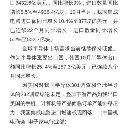
口
3432.6
亿美元，同比增长
9%
，进口数量同比
增长
8.5%
至
4938.4
亿块。10月当月，我国集成
电路进口额同比增长
10.4%
至
377.7
亿美元，并
已连续
22
个月同比增长，进口数量同比增长
5.2%
至
502.7
亿块。
全球半导体市场需求当前继续保持旺盛。
作为半导体重要出口国，韩国
10
月半导体出口
额同比增长
25. 4%
至
157.3
亿美元，已连续八个
月同比增长。
因美国对我国半导体
301
调查和全球半导
体的
232
调查结论未定，叠加下游产品如我出口
美国的手机、计算机等产品面临订单产能外移压
力，我国集成电路进口增速或现回落。（中国机
电商会
电子家电行业部
）