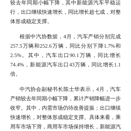
较去年同期小幅下降，其中新能源汽车平稳运
行，出口继续快速增长，同比增长超七成，对整
体形成稳定支撑。
根据中汽协数据，4月，汽车产销分别完成
257.5万辆和252.6万辆，同比分别下降1.7%和
2.5%。其中，汽车出口90.1万辆，同比增长
74.4%，新能源汽车出口43万辆，同比增长1.1
倍。
中汽协会副秘书长陈士华表示，4月，汽车
产销较去年同期小幅下降，累计产销降幅进一步
收窄。其中，内需市场仍待改善提振；出口继续
快速增长，对整体形成稳定支撑。具体来看，乘
用车市场下滑，商用车市场保持增长，新能源汽