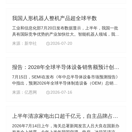
进口纪录，且连续30个月同比增长。
我国人形机器人整机产品超全球半数
工业和信息化部7月20日发布数据显示，上半年，我国一批
具有国际竞争优势的产业加快壮大。智能机器人领域，我国
研发的四足机器人占全球销量份额接近70%，人形机器人整
来源：新华社
2026-07-20
机产品达400余款、超全球半数。人工智能、半导体、新能
源、生物医药等领域，涌现一批全球独角兽企业，在国际标
准研制、产业治理等方面积极贡献中国方案。
报告：2028年全球半导体设备销售额预计创纪录，达2295亿美元
7月15日，SEMI在发布《年中总半导体设备市场预测报告》
中指出，预测2026年全球半导体制造设备（OEM）总销售
额将创下1659亿美元的历史新高，同比增长23.2%。增长势
来源：亿恩网
2026-07-16
头预计将持续至2028年，总设备销售额有望达到创纪录的
2295亿美元，实现连续五年增长，AI驱动的需求正在重塑
半导体制造投资格局。
上半年清凉家电出口超千亿元，自主品牌占比四分之一
2026年7月14日上午，海关总署新闻发言人吕大良在国新办