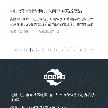
中国“清凉制造”助力东南亚国家战高温
吉隆坡7月12日电，近期，东南亚多国遭遇持续高温天气，
制冷家电以及各类“清凉产品”迎来销售旺季。面对降温消暑
需求，中国品牌凭借持续的技术创新、本地化研发以及日益
来源：新华社
2026-07-13
完善的服务体系，为当地消费者带来应对酷暑的“清凉方
案”。
上一页
1
2
3
4
5
6
7
8
9
10
下一页
地址:北京市东城区建国门内大街18号恒基中心办公楼2
座8层
传真: 010-58280810 / 010-58280820