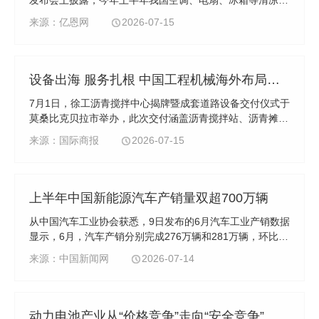
发布会上披露，今年上半年我国空调、电扇、冰箱等清凉家
电出口额达1079.1亿元。此举发生在全球高温多发背景下，
来源：亿恩网
2026-07-15
凸显‘老三样’（手机、电脑、家电）稳外贸作用。当前智能
化加速赋能家电产业，自主品牌出口占比已达25%。
设备出海 服务扎根 中国工程机械海外布局向深向实
7月1日，徐工沥青搅拌中心揭牌暨成套道路设备交付仪式于
莫桑比克贝拉市举办，此次交付涵盖沥青搅拌站、沥青摊铺
机、路面冷再生机等成套道路装备，一站式解决当地道路新
来源：国际商报
2026-07-15
建、改扩建、日常养护等全场景需求。
上半年中国新能源汽车产销量双超700万辆
从中国汽车工业协会获悉，9日发布的6月汽车工业产销数据
显示，6月，汽车产销分别完成276万辆和281万辆，环比分
别增长5.5%和6.9%，同比分别下降1.2%和3.2%。
来源：中国新闻网
2026-07-14
动力电池产业从“价格竞争”走向“安全竞争”