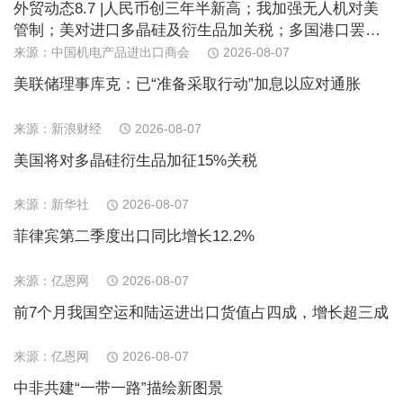
外贸动态8.7 |人民币创三年半新高；我加强无人机对美
管制；美对进口多晶硅及衍生品加关税；多国港口罢
工；日消费连续下滑；欧PPI近期首跌
来源：中国机电产品进出口商会
2026-08-07
美联储理事库克：已“准备采取行动”加息以应对通胀
来源：新浪财经
2026-08-07
美国将对多晶硅衍生品加征15%关税
来源：新华社
2026-08-07
菲律宾第二季度出口同比增长12.2%
来源：亿恩网
2026-08-07
前7个月我国空运和陆运进出口货值占四成，增长超三成
来源：亿恩网
2026-08-07
中非共建“一带一路”描绘新图景