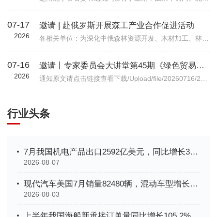
07-17
邀请 | 赴俄罗斯开展森工产业合作促进活动
2026
各相关单位：为深化中俄森林资源开发、木材加工、林业装备等全产业链务实合作，精准对接俄方林地资源、加工产能与对华合作政策，我会拟组织行业企业于2026年7月底赴俄罗斯开展林业专项商务考察。目前境外详细行程、...
07-16
邀请丨专家委员会大讲堂第45期《绿色贸易时代下的企业碳管理升级路径—从合规到竞争力》公益讲座
2026
通知原文请点击链接查看下载/Upload/file/20260716/20260716102037_7038.pdf机电商合函字〔2026〕541号关于邀请参加中国机电商会专家委员会大讲堂第45期公益讲座《绿色贸易时代下的企业碳管理升级路径—从合规到竞争力》的函各有关单位： 党的十八大以来，党中央实施积极应对气候变化国家战略，作出实现碳达峰碳中和的重大战略决策。中国机电产品进出口商会（以下简称“机电商会”）积极落实党中央决策部署，始终致力于提升企业
行业头条
7月我国机电产品出口2592亿美元，同比增长33.9%
2026-08-07
现代汽车美国7月销量82480辆，混动车型增长35%创新高
2026-08-03
上半年我国海船新承接订单量同比增长105.2%