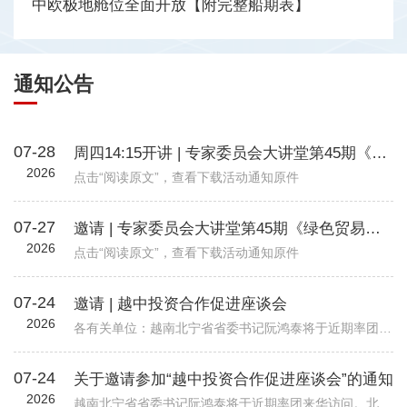
中欧极地舱位全面开放【附完整船期表】
通知公告
07-28
周四14:15开讲 | 专家委员会大讲堂第45期《绿色贸易时代下的企业碳管理升级路径—从合规到竞争力》
2026
点击“阅读原文”，查看下载活动通知原件
07-27
邀请 | 专家委员会大讲堂第45期《绿色贸易时代下的企业碳管理升级路径—从合规到竞争力》
2026
点击“阅读原文”，查看下载活动通知原件
07-24
邀请 | 越中投资合作促进座谈会
2026
各有关单位：越南北宁省省委书记阮鸿泰将于近期率团来华访问。北宁省是越南重要的工业制造与出口基地，在全球电子、高新科技及智能制造领域形成了一定产业规模。依托其地理位置、基础设施以及当地政府“与企业同行”...
07-24
关于邀请参加“越中投资合作促进座谈会”的通知
2026
越南北宁省省委书记阮鸿泰将于近期率团来华访问。北宁省是越南重要的工业制造与出口基地，在全球电子、高新科技及智能制造领域形成了一定产业规模。依托其地理位置、基础设施以及当地政府“与企业同行”的投资服务配套机制，北宁省已吸引多家跨国企业入驻，成为外资企业在越南布局的重要选项之一。 为进一步促进中国与越南地方政府间经贸交流合作，加强中国企业对越南北宁省贸易投资环境的了解，北宁省人民委员会和越南驻华大使馆将于8月24日（星期一）在北京共同举办“越中投资合作促进座谈会-北宁省:携手同行共创未来”。会议包括相关领导致辞、北宁省推介片、投资政策推介、实践案例分享、投资证书颁发仪式、省领导总结发言等多个环节，具体安排请见附件活动初步议程。 近年来，机电商会受邀配合越南方面举办多场投资、贸易与旅游促进活动，为两国企业搭建对接平台，推动了双边在经贸、投资等领域的务实合作。受越南驻华使馆委托，机电商会将再次支持本次活动，现邀请与北宁省重点合作领域相关的企业参会并开展交流。请有意参会的企业于8月19日前打开下方链接，或扫描下方二维码在线报名。我会将根据使馆要求进行企业适配度审核，最终参会请以我会邮件通知为准。