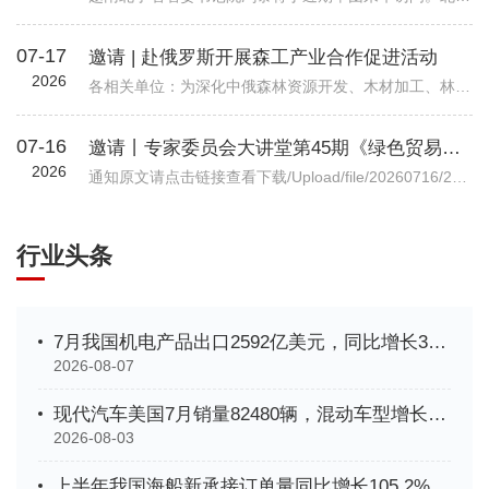
07-17
邀请 | 赴俄罗斯开展森工产业合作促进活动
2026
各相关单位：为深化中俄森林资源开发、木材加工、林业装备等全产业链务实合作，精准对接俄方林地资源、加工产能与对华合作政策，我会拟组织行业企业于2026年7月底赴俄罗斯开展林业专项商务考察。目前境外详细行程、...
07-16
邀请丨专家委员会大讲堂第45期《绿色贸易时代下的企业碳管理升级路径—从合规到竞争力》公益讲座
2026
通知原文请点击链接查看下载/Upload/file/20260716/20260716102037_7038.pdf机电商合函字〔2026〕541号关于邀请参加中国机电商会专家委员会大讲堂第45期公益讲座《绿色贸易时代下的企业碳管理升级路径—从合规到竞争力》的函各有关单位： 党的十八大以来，党中央实施积极应对气候变化国家战略，作出实现碳达峰碳中和的重大战略决策。中国机电产品进出口商会（以下简称“机电商会”）积极落实党中央决策部署，始终致力于提升企业
行业头条
7月我国机电产品出口2592亿美元，同比增长33.9%
2026-08-07
现代汽车美国7月销量82480辆，混动车型增长35%创新高
2026-08-03
上半年我国海船新承接订单量同比增长105.2%