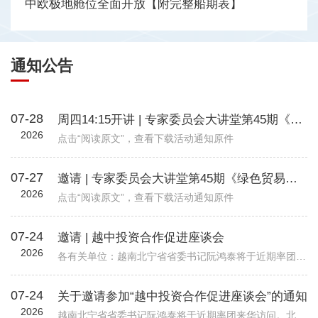
中欧极地舱位全面开放【附完整船期表】
通知公告
07-28
周四14:15开讲 | 专家委员会大讲堂第45期《绿色贸易时代下的企业碳管理升级路径—从合规到竞争力》
2026
点击“阅读原文”，查看下载活动通知原件
07-27
邀请 | 专家委员会大讲堂第45期《绿色贸易时代下的企业碳管理升级路径—从合规到竞争力》
2026
点击“阅读原文”，查看下载活动通知原件
07-24
邀请 | 越中投资合作促进座谈会
2026
各有关单位：越南北宁省省委书记阮鸿泰将于近期率团来华访问。北宁省是越南重要的工业制造与出口基地，在全球电子、高新科技及智能制造领域形成了一定产业规模。依托其地理位置、基础设施以及当地政府“与企业同行”...
07-24
关于邀请参加“越中投资合作促进座谈会”的通知
2026
越南北宁省省委书记阮鸿泰将于近期率团来华访问。北宁省是越南重要的工业制造与出口基地，在全球电子、高新科技及智能制造领域形成了一定产业规模。依托其地理位置、基础设施以及当地政府“与企业同行”的投资服务配套机制，北宁省已吸引多家跨国企业入驻，成为外资企业在越南布局的重要选项之一。 为进一步促进中国与越南地方政府间经贸交流合作，加强中国企业对越南北宁省贸易投资环境的了解，北宁省人民委员会和越南驻华大使馆将于8月24日（星期一）在北京共同举办“越中投资合作促进座谈会-北宁省:携手同行共创未来”。会议包括相关领导致辞、北宁省推介片、投资政策推介、实践案例分享、投资证书颁发仪式、省领导总结发言等多个环节，具体安排请见附件活动初步议程。 近年来，机电商会受邀配合越南方面举办多场投资、贸易与旅游促进活动，为两国企业搭建对接平台，推动了双边在经贸、投资等领域的务实合作。受越南驻华使馆委托，机电商会将再次支持本次活动，现邀请与北宁省重点合作领域相关的企业参会并开展交流。请有意参会的企业于8月19日前打开下方链接，或扫描下方二维码在线报名。我会将根据使馆要求进行企业适配度审核，最终参会请以我会邮件通知为准。