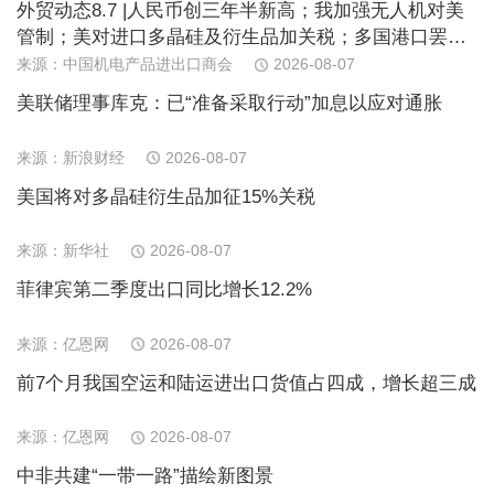
外贸动态8.7 |人民币创三年半新高；我加强无人机对美
管制；美对进口多晶硅及衍生品加关税；多国港口罢
工；日消费连续下滑；欧PPI近期首跌
来源：中国机电产品进出口商会
2026-08-07
美联储理事库克：已“准备采取行动”加息以应对通胀
来源：新浪财经
2026-08-07
美国将对多晶硅衍生品加征15%关税
来源：新华社
2026-08-07
菲律宾第二季度出口同比增长12.2%
来源：亿恩网
2026-08-07
前7个月我国空运和陆运进出口货值占四成，增长超三成
来源：亿恩网
2026-08-07
中非共建“一带一路”描绘新图景