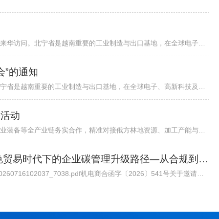
各有关单位：越南北宁省省委书记阮鸿泰将于近期率团来华访问。北宁省是越南重要的工业制造与出口基地，在全球电子、高新科技及智能制造领域形成了一定产业规模。依托其地理位置、基础设施以及当地政府“与企业同行”...
会”的通知
越南北宁省省委书记阮鸿泰将于近期率团来华访问。北宁省是越南重要的工业制造与出口基地，在全球电子、高新科技及智能制造领域形成了一定产业规模。依托其地理位置、基础设施以及当地政府“与企业同行”的投资服务配套机制，北宁省已吸引多家跨国企业入驻，成为外资企业在越南布局的重要选项之一。 为进一步促进中国与越南地方政府间经贸交流合作，加强中国企业对越南北宁省贸易投资环境的了解，北宁省人民委员会和越南驻华大使馆将于8月24日（星期一）在北京共同举办“越中投资合作促进座谈会-北宁省:携手同行共创未来”。会议包括相关领导致辞、北宁省推介片、投资政策推介、实践案例分享、投资证书颁发仪式、省领导总结发言等多个环节，具体安排请见附件活动初步议程。 近年来，机电商会受邀配合越南方面举办多场投资、贸易与旅游促进活动，为两国企业搭建对接平台，推动了双边在经贸、投资等领域的务实合作。受越南驻华使馆委托，机电商会将再次支持本次活动，现邀请与北宁省重点合作领域相关的企业参会并开展交流。请有意参会的企业于8月19日前打开下方链接，或扫描下方二维码在线报名。我会将根据使馆要求进行企业适配度审核，最终参会请以我会邮件通知为准。
进活动
各相关单位：为深化中俄森林资源开发、木材加工、林业装备等全产业链务实合作，精准对接俄方林地资源、加工产能与对华合作政策，我会拟组织行业企业于2026年7月底赴俄罗斯开展林业专项商务考察。目前境外详细行程、...
邀请丨专家委员会大讲堂第45期《绿色贸易时代下的企业碳管理升级路径—从合规到竞争力》公益讲座
通知原文请点击链接查看下载/Upload/file/20260716/20260716102037_7038.pdf机电商合函字〔2026〕541号关于邀请参加中国机电商会专家委员会大讲堂第45期公益讲座《绿色贸易时代下的企业碳管理升级路径—从合规到竞争力》的函各有关单位： 党的十八大以来，党中央实施积极应对气候变化国家战略，作出实现碳达峰碳中和的重大战略决策。中国机电产品进出口商会（以下简称“机电商会”）积极落实党中央决策部署，始终致力于提升企业