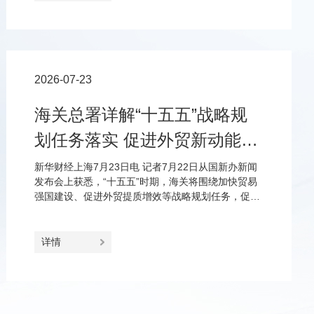
2026-07-23
海关总署详解“十五五”战略规
划任务落实 促进外贸新动能更
加壮大、进出口更加协调
新华财经上海7月23日电 记者7月22日从国新办新闻
发布会上获悉，“十五五”时期，海关将围绕加快贸易
强国建设、促进外贸提质增效等战略规划任务，促进
外贸新动能更加壮大、市场更加多元共享、进口和出
口更加协调、双循环更加畅通。
详情