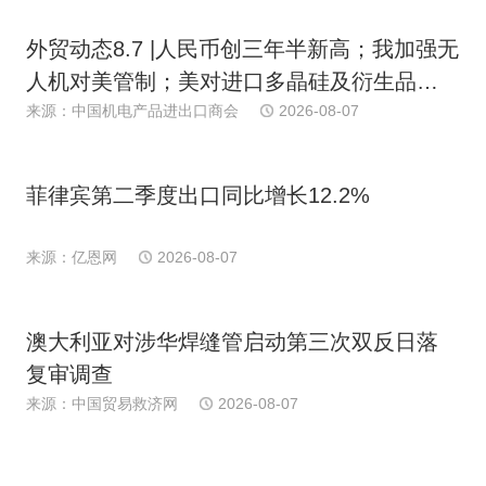
外贸动态8.7 |人民币创三年半新高；我加强无
人机对美管制；美对进口多晶硅及衍生品加
关税；多国港口罢工；日消费连续下滑；欧
来源：中国机电产品进出口商会
2026-08-07
PPI近期首跌
菲律宾第二季度出口同比增长12.2%
来源：亿恩网
2026-08-07
澳大利亚对涉华焊缝管启动第三次双反日落
复审调查
来源：中国贸易救济网
2026-08-07