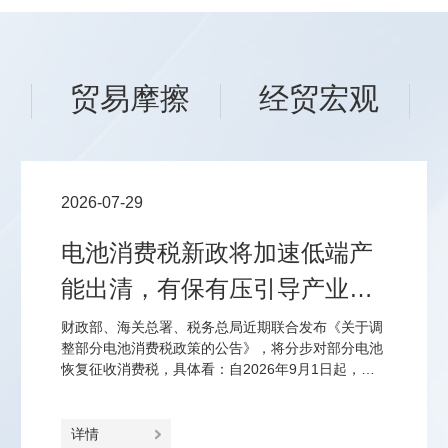
场
贸易摩擦
经贸宏观
2026-07-29
电池消费税新政将加速低端产
能出清，有保有压引导产业优
化结构
财政部、海关总署、税务总局近期联合发布《关于调
整部分电池消费税政策的公告》，将分步对部分电池
恢复征收消费税，具体看：自2026年9月1日起，对
锂离子蓄电池、无汞原电池、镍氢蓄电池、全钒液流
电池征2%、2027年9月1日起征4%的消费税；对光伏
电池延至2027年4月1日起征2%、2028年4月1日起征
详情