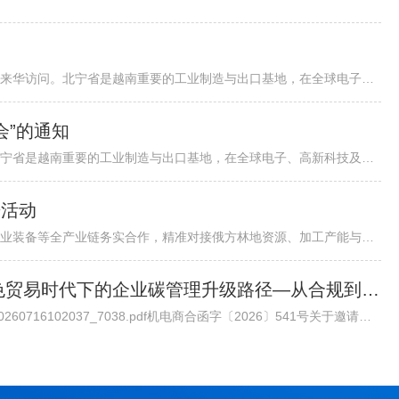
各有关单位：越南北宁省省委书记阮鸿泰将于近期率团来华访问。北宁省是越南重要的工业制造与出口基地，在全球电子、高新科技及智能制造领域形成了一定产业规模。依托其地理位置、基础设施以及当地政府“与企业同行”...
会”的通知
越南北宁省省委书记阮鸿泰将于近期率团来华访问。北宁省是越南重要的工业制造与出口基地，在全球电子、高新科技及智能制造领域形成了一定产业规模。依托其地理位置、基础设施以及当地政府“与企业同行”的投资服务配套机制，北宁省已吸引多家跨国企业入驻，成为外资企业在越南布局的重要选项之一。 为进一步促进中国与越南地方政府间经贸交流合作，加强中国企业对越南北宁省贸易投资环境的了解，北宁省人民委员会和越南驻华大使馆将于8月24日（星期一）在北京共同举办“越中投资合作促进座谈会-北宁省:携手同行共创未来”。会议包括相关领导致辞、北宁省推介片、投资政策推介、实践案例分享、投资证书颁发仪式、省领导总结发言等多个环节，具体安排请见附件活动初步议程。 近年来，机电商会受邀配合越南方面举办多场投资、贸易与旅游促进活动，为两国企业搭建对接平台，推动了双边在经贸、投资等领域的务实合作。受越南驻华使馆委托，机电商会将再次支持本次活动，现邀请与北宁省重点合作领域相关的企业参会并开展交流。请有意参会的企业于8月19日前打开下方链接，或扫描下方二维码在线报名。我会将根据使馆要求进行企业适配度审核，最终参会请以我会邮件通知为准。
进活动
各相关单位：为深化中俄森林资源开发、木材加工、林业装备等全产业链务实合作，精准对接俄方林地资源、加工产能与对华合作政策，我会拟组织行业企业于2026年7月底赴俄罗斯开展林业专项商务考察。目前境外详细行程、...
邀请丨专家委员会大讲堂第45期《绿色贸易时代下的企业碳管理升级路径—从合规到竞争力》公益讲座
通知原文请点击链接查看下载/Upload/file/20260716/20260716102037_7038.pdf机电商合函字〔2026〕541号关于邀请参加中国机电商会专家委员会大讲堂第45期公益讲座《绿色贸易时代下的企业碳管理升级路径—从合规到竞争力》的函各有关单位： 党的十八大以来，党中央实施积极应对气候变化国家战略，作出实现碳达峰碳中和的重大战略决策。中国机电产品进出口商会（以下简称“机电商会”）积极落实党中央决策部署，始终致力于提升企业