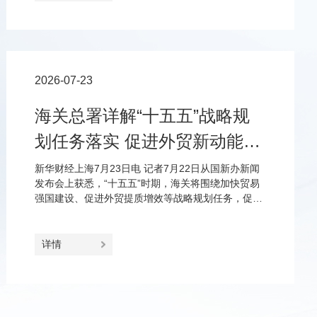
2026-07-23
海关总署详解“十五五”战略规
划任务落实 促进外贸新动能更
加壮大、进出口更加协调
新华财经上海7月23日电 记者7月22日从国新办新闻
发布会上获悉，“十五五”时期，海关将围绕加快贸易
强国建设、促进外贸提质增效等战略规划任务，促进
外贸新动能更加壮大、市场更加多元共享、进口和出
口更加协调、双循环更加畅通。
详情