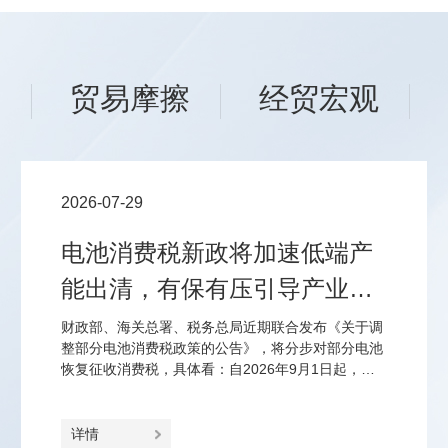
场
贸易摩擦
经贸宏观
2026-07-29
电池消费税新政将加速低端产
能出清，有保有压引导产业优
化结构
财政部、海关总署、税务总局近期联合发布《关于调
整部分电池消费税政策的公告》，将分步对部分电池
恢复征收消费税，具体看：自2026年9月1日起，对
锂离子蓄电池、无汞原电池、镍氢蓄电池、全钒液流
电池征2%、2027年9月1日起征4%的消费税；对光伏
电池延至2027年4月1日起征2%、2028年4月1日起征
详情