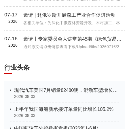
07-17
邀请 | 赴俄罗斯开展森工产业合作促进活动
2026
各相关单位：为深化中俄森林资源开发、木材加工、林业装备等全产业链务实合作，精准对接俄方林地资源、加工产能与对华合作政策，我会拟组织行业企业于2026年7月底赴俄罗斯开展林业专项商务考察。目前境外详细行程、...
07-16
邀请丨专家委员会大讲堂第45期《绿色贸易时代下的企业碳管理升级路径—从合规到竞争力》公益讲座
2026
通知原文请点击链接查看下载/Upload/file/20260716/20260716102037_7038.pdf机电商合函字〔2026〕541号关于邀请参加中国机电商会专家委员会大讲堂第45期公益讲座《绿色贸易时代下的企业碳管理升级路径—从合规到竞争力》的函各有关单位： 党的十八大以来，党中央实施积极应对气候变化国家战略，作出实现碳达峰碳中和的重大战略决策。中国机电产品进出口商会（以下简称“机电商会”）积极落实党中央决策部署，始终致力于提升企业
行业头条
现代汽车美国7月销量82480辆，混动车型增长35%创新高
2026-08-03
上半年我国海船新承接订单量同比增长105.2%
2026-08-03
中国两轮车外贸数据看板(2026年1-6月)