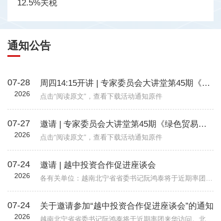
12.5%关税
通知公告
07-28
周四14:15开讲 | 专家委员会大讲堂第45期《绿色贸易时代下的企业碳管理升级路径—从合规到竞争力》
2026
点击“阅读原文”，查看下载活动通知原件
07-27
邀请 | 专家委员会大讲堂第45期《绿色贸易时代下的企业碳管理升级路径—从合规到竞争力》
2026
点击“阅读原文”，查看下载活动通知原件
07-24
邀请 | 越中投资合作促进座谈会
2026
各有关单位：越南北宁省省委书记阮鸿泰将于近期率团来华访问。北宁省是越南重要的工业制造与出口基地，在全球电子、高新科技及智能制造领域形成了一定产业规模。依托其地理位置、基础设施以及当地政府“与企业同行”...
07-24
关于邀请参加“越中投资合作促进座谈会”的通知
2026
越南北宁省省委书记阮鸿泰将于近期率团来华访问。北宁省是越南重要的工业制造与出口基地，在全球电子、高新科技及智能制造领域形成了一定产业规模。依托其地理位置、基础设施以及当地政府“与企业同行”的投资服务配套机制，北宁省已吸引多家跨国企业入驻，成为外资企业在越南布局的重要选项之一。 为进一步促进中国与越南地方政府间经贸交流合作，加强中国企业对越南北宁省贸易投资环境的了解，北宁省人民委员会和越南驻华大使馆将于8月24日（星期一）在北京共同举办“越中投资合作促进座谈会-北宁省:携手同行共创未来”。会议包括相关领导致辞、北宁省推介片、投资政策推介、实践案例分享、投资证书颁发仪式、省领导总结发言等多个环节，具体安排请见附件活动初步议程。 近年来，机电商会受邀配合越南方面举办多场投资、贸易与旅游促进活动，为两国企业搭建对接平台，推动了双边在经贸、投资等领域的务实合作。受越南驻华使馆委托，机电商会将再次支持本次活动，现邀请与北宁省重点合作领域相关的企业参会并开展交流。请有意参会的企业于8月19日前打开下方链接，或扫描下方二维码在线报名。我会将根据使馆要求进行企业适配度审核，最终参会请以我会邮件通知为准。