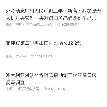
外贸动态8.7 |人民币创三年半新高；我加强无
人机对美管制；美对进口多晶硅及衍生品加
关税；多国港口罢工；日消费连续下滑；欧
来源：中国机电产品进出口商会
2026-08-07
PPI近期首跌
菲律宾第二季度出口同比增长12.2%
来源：亿恩网
2026-08-07
澳大利亚对涉华焊缝管启动第三次双反日落
复审调查
来源：中国贸易救济网
2026-08-07