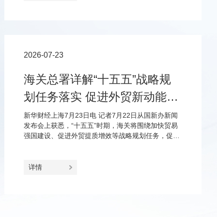
2026-07-23
海关总署详解“十五五”战略规
划任务落实 促进外贸新动能更
加壮大、进出口更加协调
新华财经上海7月23日电 记者7月22日从国新办新闻
发布会上获悉，“十五五”时期，海关将围绕加快贸易
强国建设、促进外贸提质增效等战略规划任务，促进
外贸新动能更加壮大、市场更加多元共享、进口和出
口更加协调、双循环更加畅通。
详情