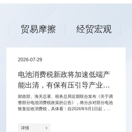
场
贸易摩擦
经贸宏观
2026-07-29
电池消费税新政将加速低端产
能出清，有保有压引导产业优
化结构
财政部、海关总署、税务总局近期联合发布《关于调
整部分电池消费税政策的公告》，将分步对部分电池
恢复征收消费税，具体看：自2026年9月1日起，对
锂离子蓄电池、无汞原电池、镍氢蓄电池、全钒液流
电池征2%、2027年9月1日起征4%的消费税；对光伏
电池延至2027年4月1日起征2%、2028年4月1日起征
详情