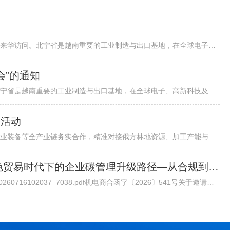
各有关单位：越南北宁省省委书记阮鸿泰将于近期率团来华访问。北宁省是越南重要的工业制造与出口基地，在全球电子、高新科技及智能制造领域形成了一定产业规模。依托其地理位置、基础设施以及当地政府“与企业同行”...
会”的通知
越南北宁省省委书记阮鸿泰将于近期率团来华访问。北宁省是越南重要的工业制造与出口基地，在全球电子、高新科技及智能制造领域形成了一定产业规模。依托其地理位置、基础设施以及当地政府“与企业同行”的投资服务配套机制，北宁省已吸引多家跨国企业入驻，成为外资企业在越南布局的重要选项之一。 为进一步促进中国与越南地方政府间经贸交流合作，加强中国企业对越南北宁省贸易投资环境的了解，北宁省人民委员会和越南驻华大使馆将于8月24日（星期一）在北京共同举办“越中投资合作促进座谈会-北宁省:携手同行共创未来”。会议包括相关领导致辞、北宁省推介片、投资政策推介、实践案例分享、投资证书颁发仪式、省领导总结发言等多个环节，具体安排请见附件活动初步议程。 近年来，机电商会受邀配合越南方面举办多场投资、贸易与旅游促进活动，为两国企业搭建对接平台，推动了双边在经贸、投资等领域的务实合作。受越南驻华使馆委托，机电商会将再次支持本次活动，现邀请与北宁省重点合作领域相关的企业参会并开展交流。请有意参会的企业于8月19日前打开下方链接，或扫描下方二维码在线报名。我会将根据使馆要求进行企业适配度审核，最终参会请以我会邮件通知为准。
进活动
各相关单位：为深化中俄森林资源开发、木材加工、林业装备等全产业链务实合作，精准对接俄方林地资源、加工产能与对华合作政策，我会拟组织行业企业于2026年7月底赴俄罗斯开展林业专项商务考察。目前境外详细行程、...
邀请丨专家委员会大讲堂第45期《绿色贸易时代下的企业碳管理升级路径—从合规到竞争力》公益讲座
通知原文请点击链接查看下载/Upload/file/20260716/20260716102037_7038.pdf机电商合函字〔2026〕541号关于邀请参加中国机电商会专家委员会大讲堂第45期公益讲座《绿色贸易时代下的企业碳管理升级路径—从合规到竞争力》的函各有关单位： 党的十八大以来，党中央实施积极应对气候变化国家战略，作出实现碳达峰碳中和的重大战略决策。中国机电产品进出口商会（以下简称“机电商会”）积极落实党中央决策部署，始终致力于提升企业