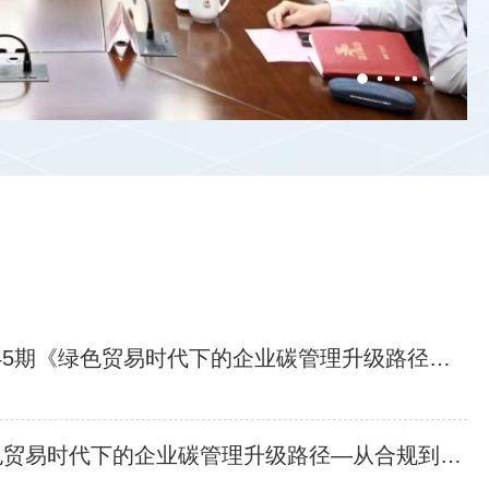
张钰晶会长会见三井住友保险中国区总裁西川真吾和太平洋财产保险公司副总裁李超一行
周四14:15开讲 | 专家委员会大讲堂第45期《绿色贸易时代下的企业碳管理升级路径—从合规到竞争力》
邀请 | 专家委员会大讲堂第45期《绿色贸易时代下的企业碳管理升级路径—从合规到竞争力》