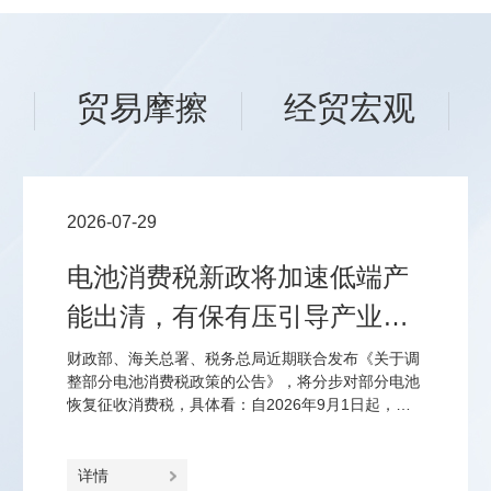
场
贸易摩擦
经贸宏观
2026-07-29
电池消费税新政将加速低端产
能出清，有保有压引导产业优
化结构
财政部、海关总署、税务总局近期联合发布《关于调
整部分电池消费税政策的公告》，将分步对部分电池
恢复征收消费税，具体看：自2026年9月1日起，对
锂离子蓄电池、无汞原电池、镍氢蓄电池、全钒液流
电池征2%、2027年9月1日起征4%的消费税；对光伏
电池延至2027年4月1日起征2%、2028年4月1日起征
详情