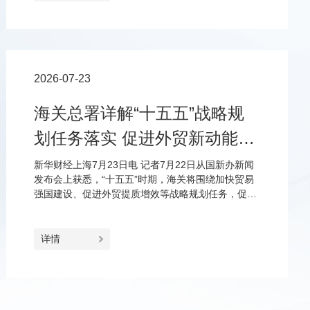
2026-07-23
海关总署详解“十五五”战略规
划任务落实 促进外贸新动能更
加壮大、进出口更加协调
新华财经上海7月23日电 记者7月22日从国新办新闻
发布会上获悉，“十五五”时期，海关将围绕加快贸易
强国建设、促进外贸提质增效等战略规划任务，促进
外贸新动能更加壮大、市场更加多元共享、进口和出
口更加协调、双循环更加畅通。
详情