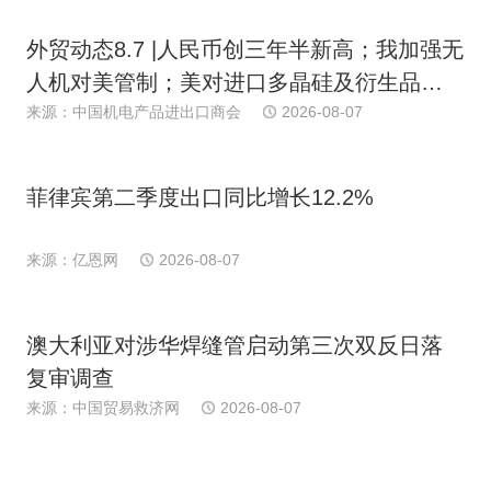
外贸动态8.7 |人民币创三年半新高；我加强无
人机对美管制；美对进口多晶硅及衍生品加
关税；多国港口罢工；日消费连续下滑；欧
来源：中国机电产品进出口商会
2026-08-07
PPI近期首跌
菲律宾第二季度出口同比增长12.2%
来源：亿恩网
2026-08-07
澳大利亚对涉华焊缝管启动第三次双反日落
复审调查
来源：中国贸易救济网
2026-08-07