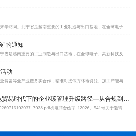
各有关单位：越南北宁省省委书记阮鸿泰将于近期率团来华访问。北宁省是越南重要的工业制造与出口基地，在全球电子、高新科技及智能制造领域形成了一定产业规模。依托其地理位置、基础设施以及当地政府“与企业同行”...
会”的通知
越南北宁省省委书记阮鸿泰将于近期率团来华访问。北宁省是越南重要的工业制造与出口基地，在全球电子、高新科技及智能制造领域形成了一定产业规模。依托其地理位置、基础设施以及当地政府“与企业同行”的投资服务配套机制，北宁省已吸引多家跨国企业入驻，成为外资企业在越南布局的重要选项之一。 为进一步促进中国与越南地方政府间经贸交流合作，加强中国企业对越南北宁省贸易投资环境的了解，北宁省人民委员会和越南驻华大使馆将于8月24日（星期一）在北京共同举办“越中投资合作促进座谈会-北宁省:携手同行共创未来”。会议包括相关领导致辞、北宁省推介片、投资政策推介、实践案例分享、投资证书颁发仪式、省领导总结发言等多个环节，具体安排请见附件活动初步议程。 近年来，机电商会受邀配合越南方面举办多场投资、贸易与旅游促进活动，为两国企业搭建对接平台，推动了双边在经贸、投资等领域的务实合作。受越南驻华使馆委托，机电商会将再次支持本次活动，现邀请与北宁省重点合作领域相关的企业参会并开展交流。请有意参会的企业于8月19日前打开下方链接，或扫描下方二维码在线报名。我会将根据使馆要求进行企业适配度审核，最终参会请以我会邮件通知为准。
进活动
各相关单位：为深化中俄森林资源开发、木材加工、林业装备等全产业链务实合作，精准对接俄方林地资源、加工产能与对华合作政策，我会拟组织行业企业于2026年7月底赴俄罗斯开展林业专项商务考察。目前境外详细行程、...
邀请丨专家委员会大讲堂第45期《绿色贸易时代下的企业碳管理升级路径—从合规到竞争力》公益讲座
通知原文请点击链接查看下载/Upload/file/20260716/20260716102037_7038.pdf机电商合函字〔2026〕541号关于邀请参加中国机电商会专家委员会大讲堂第45期公益讲座《绿色贸易时代下的企业碳管理升级路径—从合规到竞争力》的函各有关单位： 党的十八大以来，党中央实施积极应对气候变化国家战略，作出实现碳达峰碳中和的重大战略决策。中国机电产品进出口商会（以下简称“机电商会”）积极落实党中央决策部署，始终致力于提升企业