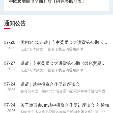
中欧极地舱位全面开放【附完整船期表】
通知公告
07-28
周四14:15开讲 | 专家委员会大讲堂第45期《绿色贸易时代下的企业碳管理升级路径—从合规到竞争力》
2026
点击“阅读原文”，查看下载活动通知原件
07-27
邀请 | 专家委员会大讲堂第45期《绿色贸易时代下的企业碳管理升级路径—从合规到竞争力》
2026
点击“阅读原文”，查看下载活动通知原件
07-24
邀请 | 越中投资合作促进座谈会
2026
各有关单位：越南北宁省省委书记阮鸿泰将于近期率团来华访问。北宁省是越南重要的工业制造与出口基地，在全球电子、高新科技及智能制造领域形成了一定产业规模。依托其地理位置、基础设施以及当地政府“与企业同行”...
07-24
关于邀请参加“越中投资合作促进座谈会”的通知
2026
越南北宁省省委书记阮鸿泰将于近期率团来华访问。北宁省是越南重要的工业制造与出口基地，在全球电子、高新科技及智能制造领域形成了一定产业规模。依托其地理位置、基础设施以及当地政府“与企业同行”的投资服务配套机制，北宁省已吸引多家跨国企业入驻，成为外资企业在越南布局的重要选项之一。 为进一步促进中国与越南地方政府间经贸交流合作，加强中国企业对越南北宁省贸易投资环境的了解，北宁省人民委员会和越南驻华大使馆将于8月24日（星期一）在北京共同举办“越中投资合作促进座谈会-北宁省:携手同行共创未来”。会议包括相关领导致辞、北宁省推介片、投资政策推介、实践案例分享、投资证书颁发仪式、省领导总结发言等多个环节，具体安排请见附件活动初步议程。 近年来，机电商会受邀配合越南方面举办多场投资、贸易与旅游促进活动，为两国企业搭建对接平台，推动了双边在经贸、投资等领域的务实合作。受越南驻华使馆委托，机电商会将再次支持本次活动，现邀请与北宁省重点合作领域相关的企业参会并开展交流。请有意参会的企业于8月19日前打开下方链接，或扫描下方二维码在线报名。我会将根据使馆要求进行企业适配度审核，最终参会请以我会邮件通知为准。