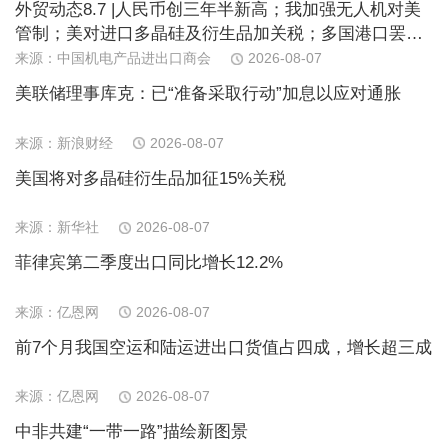
外贸动态8.7 |人民币创三年半新高；我加强无人机对美
管制；美对进口多晶硅及衍生品加关税；多国港口罢
工；日消费连续下滑；欧PPI近期首跌
来源：中国机电产品进出口商会
2026-08-07
美联储理事库克：已“准备采取行动”加息以应对通胀
来源：新浪财经
2026-08-07
美国将对多晶硅衍生品加征15%关税
来源：新华社
2026-08-07
菲律宾第二季度出口同比增长12.2%
来源：亿恩网
2026-08-07
前7个月我国空运和陆运进出口货值占四成，增长超三成
来源：亿恩网
2026-08-07
中非共建“一带一路”描绘新图景