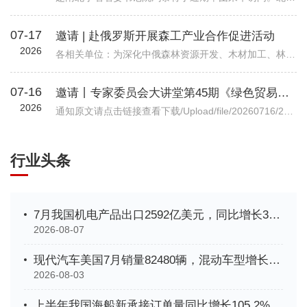
07-17
邀请 | 赴俄罗斯开展森工产业合作促进活动
2026
各相关单位：为深化中俄森林资源开发、木材加工、林业装备等全产业链务实合作，精准对接俄方林地资源、加工产能与对华合作政策，我会拟组织行业企业于2026年7月底赴俄罗斯开展林业专项商务考察。目前境外详细行程、...
07-16
邀请丨专家委员会大讲堂第45期《绿色贸易时代下的企业碳管理升级路径—从合规到竞争力》公益讲座
2026
通知原文请点击链接查看下载/Upload/file/20260716/20260716102037_7038.pdf机电商合函字〔2026〕541号关于邀请参加中国机电商会专家委员会大讲堂第45期公益讲座《绿色贸易时代下的企业碳管理升级路径—从合规到竞争力》的函各有关单位： 党的十八大以来，党中央实施积极应对气候变化国家战略，作出实现碳达峰碳中和的重大战略决策。中国机电产品进出口商会（以下简称“机电商会”）积极落实党中央决策部署，始终致力于提升企业
行业头条
7月我国机电产品出口2592亿美元，同比增长33.9%
2026-08-07
现代汽车美国7月销量82480辆，混动车型增长35%创新高
2026-08-03
上半年我国海船新承接订单量同比增长105.2%