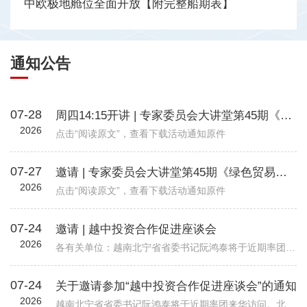
中欧极地舱位全面开放【附完整船期表】
通知公告
07-28
周四14:15开讲 | 专家委员会大讲堂第45期《绿色贸易时代下的企业碳管理升级路径—从合规到竞争力》
2026
点击“阅读原文”，查看下载活动通知原件
07-27
邀请 | 专家委员会大讲堂第45期《绿色贸易时代下的企业碳管理升级路径—从合规到竞争力》
2026
点击“阅读原文”，查看下载活动通知原件
07-24
邀请 | 越中投资合作促进座谈会
2026
各有关单位：越南北宁省省委书记阮鸿泰将于近期率团来华访问。北宁省是越南重要的工业制造与出口基地，在全球电子、高新科技及智能制造领域形成了一定产业规模。依托其地理位置、基础设施以及当地政府“与企业同行”...
07-24
关于邀请参加“越中投资合作促进座谈会”的通知
2026
越南北宁省省委书记阮鸿泰将于近期率团来华访问。北宁省是越南重要的工业制造与出口基地，在全球电子、高新科技及智能制造领域形成了一定产业规模。依托其地理位置、基础设施以及当地政府“与企业同行”的投资服务配套机制，北宁省已吸引多家跨国企业入驻，成为外资企业在越南布局的重要选项之一。 为进一步促进中国与越南地方政府间经贸交流合作，加强中国企业对越南北宁省贸易投资环境的了解，北宁省人民委员会和越南驻华大使馆将于8月24日（星期一）在北京共同举办“越中投资合作促进座谈会-北宁省:携手同行共创未来”。会议包括相关领导致辞、北宁省推介片、投资政策推介、实践案例分享、投资证书颁发仪式、省领导总结发言等多个环节，具体安排请见附件活动初步议程。 近年来，机电商会受邀配合越南方面举办多场投资、贸易与旅游促进活动，为两国企业搭建对接平台，推动了双边在经贸、投资等领域的务实合作。受越南驻华使馆委托，机电商会将再次支持本次活动，现邀请与北宁省重点合作领域相关的企业参会并开展交流。请有意参会的企业于8月19日前打开下方链接，或扫描下方二维码在线报名。我会将根据使馆要求进行企业适配度审核，最终参会请以我会邮件通知为准。