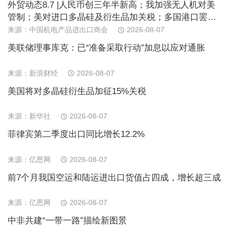
外贸动态8.7 |人民币创三年半新高；我加强无人机对美
管制；美对进口多晶硅及衍生品加关税；多国港口罢
工；日消费连续下滑；欧PPI近期首跌
来源：中国机电产品进出口商会
2026-08-07
美联储理事库克：已“准备采取行动”加息以应对通胀
来源：新浪财经
2026-08-07
美国将对多晶硅衍生品加征15%关税
来源：新华社
2026-08-07
菲律宾第二季度出口同比增长12.2%
来源：亿恩网
2026-08-07
前7个月我国空运和陆运进出口货值占四成，增长超三成
来源：亿恩网
2026-08-07
中非共建“一带一路”描绘新图景