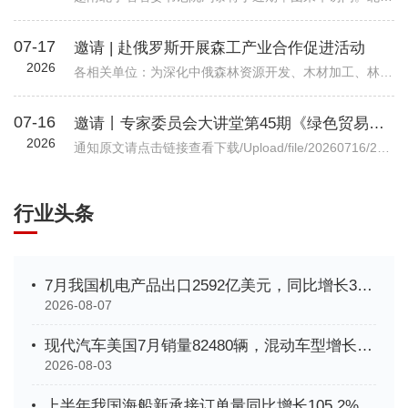
07-17
邀请 | 赴俄罗斯开展森工产业合作促进活动
2026
各相关单位：为深化中俄森林资源开发、木材加工、林业装备等全产业链务实合作，精准对接俄方林地资源、加工产能与对华合作政策，我会拟组织行业企业于2026年7月底赴俄罗斯开展林业专项商务考察。目前境外详细行程、...
07-16
邀请丨专家委员会大讲堂第45期《绿色贸易时代下的企业碳管理升级路径—从合规到竞争力》公益讲座
2026
通知原文请点击链接查看下载/Upload/file/20260716/20260716102037_7038.pdf机电商合函字〔2026〕541号关于邀请参加中国机电商会专家委员会大讲堂第45期公益讲座《绿色贸易时代下的企业碳管理升级路径—从合规到竞争力》的函各有关单位： 党的十八大以来，党中央实施积极应对气候变化国家战略，作出实现碳达峰碳中和的重大战略决策。中国机电产品进出口商会（以下简称“机电商会”）积极落实党中央决策部署，始终致力于提升企业
行业头条
7月我国机电产品出口2592亿美元，同比增长33.9%
2026-08-07
现代汽车美国7月销量82480辆，混动车型增长35%创新高
2026-08-03
上半年我国海船新承接订单量同比增长105.2%