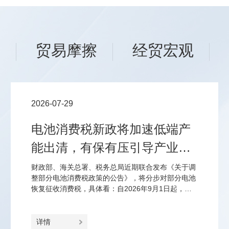
场
贸易摩擦
经贸宏观
2026-07-29
电池消费税新政将加速低端产
能出清，有保有压引导产业优
化结构
财政部、海关总署、税务总局近期联合发布《关于调
整部分电池消费税政策的公告》，将分步对部分电池
恢复征收消费税，具体看：自2026年9月1日起，对
锂离子蓄电池、无汞原电池、镍氢蓄电池、全钒液流
电池征2%、2027年9月1日起征4%的消费税；对光伏
电池延至2027年4月1日起征2%、2028年4月1日起征
详情