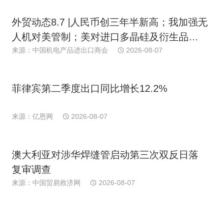
外贸动态8.7 |人民币创三年半新高；我加强无
人机对美管制；美对进口多晶硅及衍生品加
关税；多国港口罢工；日消费连续下滑；欧
来源：中国机电产品进出口商会
2026-08-07
PPI近期首跌
菲律宾第二季度出口同比增长12.2%
来源：亿恩网
2026-08-07
澳大利亚对涉华焊缝管启动第三次双反日落
复审调查
来源：中国贸易救济网
2026-08-07