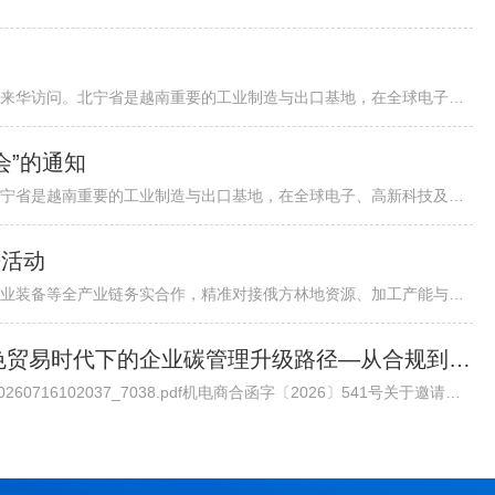
各有关单位：越南北宁省省委书记阮鸿泰将于近期率团来华访问。北宁省是越南重要的工业制造与出口基地，在全球电子、高新科技及智能制造领域形成了一定产业规模。依托其地理位置、基础设施以及当地政府“与企业同行”...
会”的通知
越南北宁省省委书记阮鸿泰将于近期率团来华访问。北宁省是越南重要的工业制造与出口基地，在全球电子、高新科技及智能制造领域形成了一定产业规模。依托其地理位置、基础设施以及当地政府“与企业同行”的投资服务配套机制，北宁省已吸引多家跨国企业入驻，成为外资企业在越南布局的重要选项之一。 为进一步促进中国与越南地方政府间经贸交流合作，加强中国企业对越南北宁省贸易投资环境的了解，北宁省人民委员会和越南驻华大使馆将于8月24日（星期一）在北京共同举办“越中投资合作促进座谈会-北宁省:携手同行共创未来”。会议包括相关领导致辞、北宁省推介片、投资政策推介、实践案例分享、投资证书颁发仪式、省领导总结发言等多个环节，具体安排请见附件活动初步议程。 近年来，机电商会受邀配合越南方面举办多场投资、贸易与旅游促进活动，为两国企业搭建对接平台，推动了双边在经贸、投资等领域的务实合作。受越南驻华使馆委托，机电商会将再次支持本次活动，现邀请与北宁省重点合作领域相关的企业参会并开展交流。请有意参会的企业于8月19日前打开下方链接，或扫描下方二维码在线报名。我会将根据使馆要求进行企业适配度审核，最终参会请以我会邮件通知为准。
进活动
各相关单位：为深化中俄森林资源开发、木材加工、林业装备等全产业链务实合作，精准对接俄方林地资源、加工产能与对华合作政策，我会拟组织行业企业于2026年7月底赴俄罗斯开展林业专项商务考察。目前境外详细行程、...
邀请丨专家委员会大讲堂第45期《绿色贸易时代下的企业碳管理升级路径—从合规到竞争力》公益讲座
通知原文请点击链接查看下载/Upload/file/20260716/20260716102037_7038.pdf机电商合函字〔2026〕541号关于邀请参加中国机电商会专家委员会大讲堂第45期公益讲座《绿色贸易时代下的企业碳管理升级路径—从合规到竞争力》的函各有关单位： 党的十八大以来，党中央实施积极应对气候变化国家战略，作出实现碳达峰碳中和的重大战略决策。中国机电产品进出口商会（以下简称“机电商会”）积极落实党中央决策部署，始终致力于提升企业