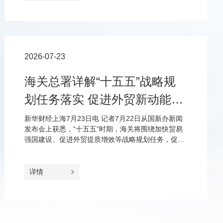
2026-07-23
海关总署详解“十五五”战略规
划任务落实 促进外贸新动能更
加壮大、进出口更加协调
新华财经上海7月23日电 记者7月22日从国新办新闻
发布会上获悉，“十五五”时期，海关将围绕加快贸易
强国建设、促进外贸提质增效等战略规划任务，促进
外贸新动能更加壮大、市场更加多元共享、进口和出
口更加协调、双循环更加畅通。
详情