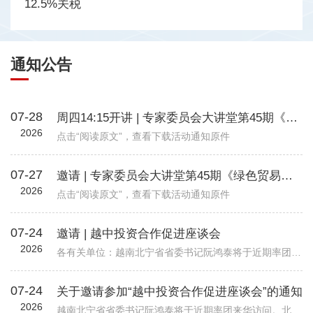
12.5%关税
通知公告
07-28
周四14:15开讲 | 专家委员会大讲堂第45期《绿色贸易时代下的企业碳管理升级路径—从合规到竞争力》
2026
点击“阅读原文”，查看下载活动通知原件
07-27
邀请 | 专家委员会大讲堂第45期《绿色贸易时代下的企业碳管理升级路径—从合规到竞争力》
2026
点击“阅读原文”，查看下载活动通知原件
07-24
邀请 | 越中投资合作促进座谈会
2026
各有关单位：越南北宁省省委书记阮鸿泰将于近期率团来华访问。北宁省是越南重要的工业制造与出口基地，在全球电子、高新科技及智能制造领域形成了一定产业规模。依托其地理位置、基础设施以及当地政府“与企业同行”...
07-24
关于邀请参加“越中投资合作促进座谈会”的通知
2026
越南北宁省省委书记阮鸿泰将于近期率团来华访问。北宁省是越南重要的工业制造与出口基地，在全球电子、高新科技及智能制造领域形成了一定产业规模。依托其地理位置、基础设施以及当地政府“与企业同行”的投资服务配套机制，北宁省已吸引多家跨国企业入驻，成为外资企业在越南布局的重要选项之一。 为进一步促进中国与越南地方政府间经贸交流合作，加强中国企业对越南北宁省贸易投资环境的了解，北宁省人民委员会和越南驻华大使馆将于8月24日（星期一）在北京共同举办“越中投资合作促进座谈会-北宁省:携手同行共创未来”。会议包括相关领导致辞、北宁省推介片、投资政策推介、实践案例分享、投资证书颁发仪式、省领导总结发言等多个环节，具体安排请见附件活动初步议程。 近年来，机电商会受邀配合越南方面举办多场投资、贸易与旅游促进活动，为两国企业搭建对接平台，推动了双边在经贸、投资等领域的务实合作。受越南驻华使馆委托，机电商会将再次支持本次活动，现邀请与北宁省重点合作领域相关的企业参会并开展交流。请有意参会的企业于8月19日前打开下方链接，或扫描下方二维码在线报名。我会将根据使馆要求进行企业适配度审核，最终参会请以我会邮件通知为准。