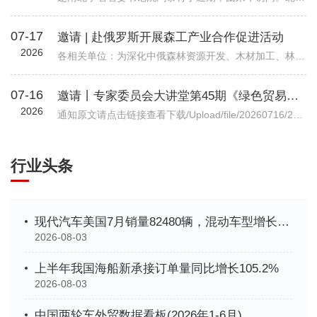
07-17
邀请 | 赴俄罗斯开展森工产业合作促进活动
2026
各相关单位：为深化中俄森林资源开发、木材加工、林业装备等全产业链务实合作，精准对接俄方林地资源、加工产能与对华合作政策，我会拟组织行业企业于2026年7月底赴俄罗斯开展林业专项商务考察。目前境外详细行程、...
07-16
邀请丨专家委员会大讲堂第45期《绿色贸易时代下的企业碳管理升级路径—从合规到竞争力》公益讲座
2026
通知原文请点击链接查看下载/Upload/file/20260716/20260716102037_7038.pdf机电商合函字〔2026〕541号关于邀请参加中国机电商会专家委员会大讲堂第45期公益讲座《绿色贸易时代下的企业碳管理升级路径—从合规到竞争力》的函各有关单位： 党的十八大以来，党中央实施积极应对气候变化国家战略，作出实现碳达峰碳中和的重大战略决策。中国机电产品进出口商会（以下简称“机电商会”）积极落实党中央决策部署，始终致力于提升企业
行业头条
现代汽车美国7月销量82480辆，混动车型增长35%创新高
2026-08-03
上半年我国海船新承接订单量同比增长105.2%
2026-08-03
中国两轮车外贸数据看板(2026年1-6月)