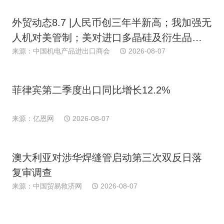
外贸动态8.7 |人民币创三年半新高；我加强无
人机对美管制；美对进口多晶硅及衍生品加
关税；多国港口罢工；日消费连续下滑；欧
来源：中国机电产品进出口商会
2026-08-07
PPI近期首跌
菲律宾第二季度出口同比增长12.2%
来源：亿恩网
2026-08-07
澳大利亚对涉华焊缝管启动第三次双反日落
复审调查
来源：中国贸易救济网
2026-08-07