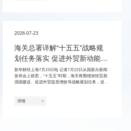
2026-07-23
海关总署详解“十五五”战略规
划任务落实 促进外贸新动能更
加壮大、进出口更加协调
新华财经上海7月23日电 记者7月22日从国新办新闻
发布会上获悉，“十五五”时期，海关将围绕加快贸易
强国建设、促进外贸提质增效等战略规划任务，促进
外贸新动能更加壮大、市场更加多元共享、进口和出
口更加协调、双循环更加畅通。
详情