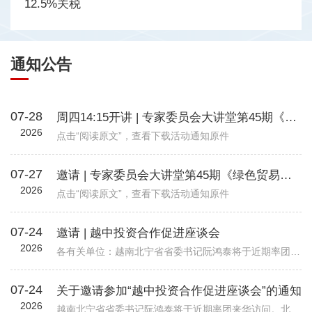
12.5%关税
通知公告
07-28
周四14:15开讲 | 专家委员会大讲堂第45期《绿色贸易时代下的企业碳管理升级路径—从合规到竞争力》
2026
点击“阅读原文”，查看下载活动通知原件
07-27
邀请 | 专家委员会大讲堂第45期《绿色贸易时代下的企业碳管理升级路径—从合规到竞争力》
2026
点击“阅读原文”，查看下载活动通知原件
07-24
邀请 | 越中投资合作促进座谈会
2026
各有关单位：越南北宁省省委书记阮鸿泰将于近期率团来华访问。北宁省是越南重要的工业制造与出口基地，在全球电子、高新科技及智能制造领域形成了一定产业规模。依托其地理位置、基础设施以及当地政府“与企业同行”...
07-24
关于邀请参加“越中投资合作促进座谈会”的通知
2026
越南北宁省省委书记阮鸿泰将于近期率团来华访问。北宁省是越南重要的工业制造与出口基地，在全球电子、高新科技及智能制造领域形成了一定产业规模。依托其地理位置、基础设施以及当地政府“与企业同行”的投资服务配套机制，北宁省已吸引多家跨国企业入驻，成为外资企业在越南布局的重要选项之一。 为进一步促进中国与越南地方政府间经贸交流合作，加强中国企业对越南北宁省贸易投资环境的了解，北宁省人民委员会和越南驻华大使馆将于8月24日（星期一）在北京共同举办“越中投资合作促进座谈会-北宁省:携手同行共创未来”。会议包括相关领导致辞、北宁省推介片、投资政策推介、实践案例分享、投资证书颁发仪式、省领导总结发言等多个环节，具体安排请见附件活动初步议程。 近年来，机电商会受邀配合越南方面举办多场投资、贸易与旅游促进活动，为两国企业搭建对接平台，推动了双边在经贸、投资等领域的务实合作。受越南驻华使馆委托，机电商会将再次支持本次活动，现邀请与北宁省重点合作领域相关的企业参会并开展交流。请有意参会的企业于8月19日前打开下方链接，或扫描下方二维码在线报名。我会将根据使馆要求进行企业适配度审核，最终参会请以我会邮件通知为准。