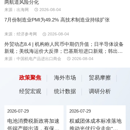
两航道风险分化
来源：出海网
2026-08-04
7月份制造业PMI为49.2% 高技术制造业持续扩张
来源：经济参考网
2026-08-04
外贸动态8.4 | 机构称人民币中期仍升值；日半导体设备
新规；美线海运价大反弹；巴基斯坦进口新规；韩出口
飙升；欧AI透明度条款生效
来源：中国机电产品进出口商会
2026-08-04
政策聚焦
海外市场
贸易摩擦
经贸宏观
统计数据
调研分析
2026-07-29
2026-07-29
电池消费税新政将加速
权威团体成本标准落地
低端产能出清，有保有
推动光伏行业走向“价