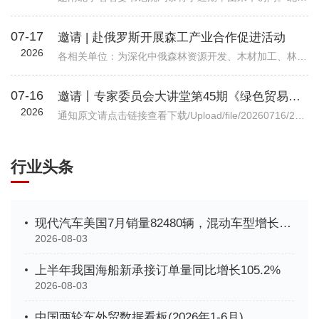
07-17
邀请 | 赴俄罗斯开展森工产业合作促进活动
2026
各相关单位：为深化中俄森林资源开发、木材加工、林业装备等全产业链务实合作，精准对接俄方林地资源、加工产能与对华合作政策，我会拟组织行业企业于2026年7月底赴俄罗斯开展林业专项商务考察。目前境外详细行程、...
07-16
邀请丨专家委员会大讲堂第45期《绿色贸易时代下的企业碳管理升级路径—从合规到竞争力》公益讲座
2026
通知原文请点击链接查看下载/Upload/file/20260716/20260716102037_7038.pdf机电商合函字〔2026〕541号关于邀请参加中国机电商会专家委员会大讲堂第45期公益讲座《绿色贸易时代下的企业碳管理升级路径—从合规到竞争力》的函各有关单位： 党的十八大以来，党中央实施积极应对气候变化国家战略，作出实现碳达峰碳中和的重大战略决策。中国机电产品进出口商会（以下简称“机电商会”）积极落实党中央决策部署，始终致力于提升企业
行业头条
现代汽车美国7月销量82480辆，混动车型增长35%创新高
2026-08-03
上半年我国海船新承接订单量同比增长105.2%
2026-08-03
中国两轮车外贸数据看板(2026年1-6月)