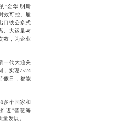
的“金华-明斯
时效可控、履
出口铁公多式
离、大运量与
次数，为企业
新一代大通关
实现7×24
节假日，都能
50多个国家和
推进“智慧海
质量发展。