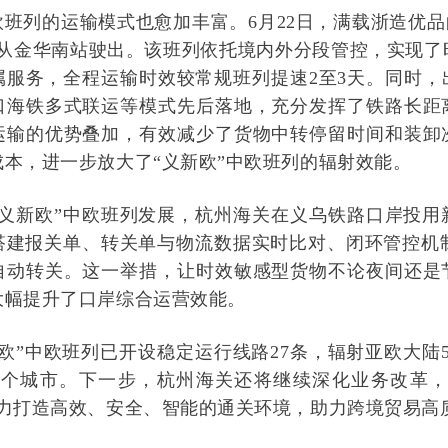
欧班列的运输模式也愈加丰富。6月22日，满载浙造优品
列从金华南站驶出。该班列依托境内外分段管控，实现了
属服务，全程运输时效较常规班列提速2至3天。同时，
口海铁多式联运等模式先后落地，充分发挥了铁路长距
运输的优势叠加，有效减少了货物中转停留时间和装卸
成本，进一步放大了“义新欧”中欧班列的辐射效能。
“义新欧”中欧班列发展，杭州海关在义乌铁路口岸投用
搭建报关单、转关单与物流数据实时比对、闭环管控机制，
自动转关。这一举措，让时效敏感型货物不论夜间还是
大幅提升了口岸综合运营效能。
欧”中欧班列已开设稳定运行线路27条，辐射亚欧大陆
0多个城市。下一步，杭州海关还将继续深化业务改革，
全力打造高效、安全、智能的通关环境，助力跨境贸易高