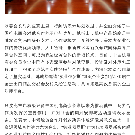
刘春会长对列皮克主席一行到访表示热烈欢迎，并全面介绍了中
国机电商会对俄合作的基础与优势。她指出，机电产品始终是中
俄双边贸易的核心支柱，合作规模大、互补性强，是双方企业合
作的传统优势领域。人工智能、创新技术等新兴领域同样具备广
阔合作空间，可成为双边经贸合作的新增长点。目前，中国机电
商会会员企业中已有多家深度参与对俄贸易、投资及对外承包工
程项目，积累了成熟的实践经验与合作成果，为深化双边合作奠
定了坚实基础。她诚挚邀请“实业俄罗斯”组织企业参加
第140届中
国进出口商品交易会
及相关经贸活动，共同搭建高效务实的企业
对接平台。
列皮克主席积极评价中国机电商会长期以来为推动俄中工商界合
作所发挥的重要作用，并对商会的周到安排与活动邀请表示感
谢。他表示，中俄经贸合作对俄罗斯实体经济发展意义重大，非
资源领域合作潜力尤为突出。“实业俄罗斯”作为代表俄罗斯实体经
济企业利益的全国性社会组织，始终将对华合作视为优先方向，