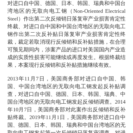
对进口自中国、德国、日本、韩国、瑞典和中国台
湾地区的无取向电工钢（
Non-Oriented Electrical
Steel
）作出第二次反倾销日落复审产业损害肯定性
终裁、对进口自中国和中国台湾地区的无取向电工
钢作出第二次反补贴日落复审产业损害肯定性终
裁，裁定若取消现行反倾销和反补贴措施，在合理
可预见期间内，涉案产品的进口对美国国内产业造
成的实质性损害可能继续或再度发生
。
根据终裁结
果，本案现行反倾销和反补贴措施继续有效。
2013
年
11
月
7
日，美国商务部对进口自中国、韩
国、中国台湾地区的无取向电工钢发起反补贴调
查，对进口自中国、德国、日本、韩国、瑞典、中
国台湾地区的无取向电工钢发起反倾销调查。
2014
年
10
月
7
日，美国商务部对此案作出反倾销和反补
贴终裁。
2019
年
11
月
1
日，美国商务部对进口自中
国、德国、日本、韩国、瑞典和中国台湾地区的无
取向电工钢发起第一次反倾销日落复审调查，对进