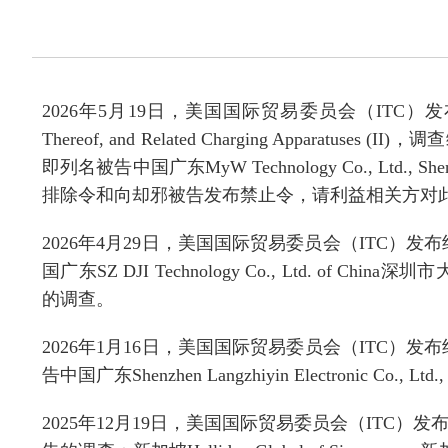
202
6
年
5
月
19
日，美国国际贸易委员会（
ITC
）
发
Thereof, and Related Charging Apparatuses (II)
，
调查
即列名被告
中国广东
MyW Technology Co., Ltd., She
排除令和向却邪被告发布禁止令，请利益相关方对
202
6
年
4
月
29
日，美国国际贸易委员会（
ITC
）
发布
国广东
SZ DJI Technology Co., Ltd. of China
深圳市
的调查。
202
6
年
1
月
16
日，美国国际贸易委员会（
ITC
）
发布
告中国广东
Shenzhen Langzhiyin Electronic Co., Ltd.,
202
5
年
12
月
19
日，美国国际贸易委员会（
ITC
）
发