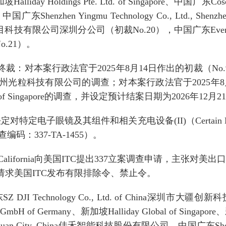
加坡
Halliday Holdings Pte. Ltd. of Singapore
、中国广东
Cos
，中国广东
Shenzhen Yingmu Technology Co., Ltd., Shenzhe
目科技有限公司深圳分公司（初裁
No.20
），中国广东
Even
o.21
）。
终裁：对本案行政法官于
202
5
年
8
月
14
日作出的初裁（
No.
州光粒科技有限公司的调查；
对本案行政法官于
202
5
年
8
of Singapore
的调查，并设定预计结案日期为
2026
年
12
月
21
决定对特定电子眼镜及其组件和相关充电设备
(II)
（
Certain
查编码：
337-TA-1455
）。
alifornia
向美国
ITC
提出
337
立案调查申请，主张对美出
请求美国
ITC
发布有限排除令、禁止令。
东
SZ DJI Technology Co., Ltd. of China
深圳市大疆创新科
s GmbH of Germany
、新加坡
Halliday Global of Singapore
、
guan City, China
佳禾智能科技股份有限公司、中国广东
Sh