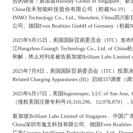
告的调查：新加坡
Halliday Global of Singapore
、新
China
佳禾智能科技股份有限公司（初裁
No.19
）
INMO Technology Co., Ltd., Shenzhen, China
四川影
公司、德国
Even Realities GmbH of Germany
（初裁
N
202
5
年
9
月
15
日，美国国际贸易委员会（
ITC
）
发布
江
Hangzhou Guangli Technology Co., Ltd. of China
杭
和解，终止对列名被告
新加坡
Brilliant Labs Limited 
2025
年
7
月
8
日，美国国际贸易委员会（
ITC
）投票
Related Charging Apparatuses (II)
）启动
337
调查（调
2025
年
6
月
17
日，美国
Ingeniospec, LLC of San Jose, C
（侵权美国注册专利号
10,310,296
、
12,078,870
），
新加坡
Brilliant Labs Limited of Singapore
、中国广
China
深圳市逸文科技有限公司、德国
Even Realitie
广东
Cosonic Intelligent Technologies Co., Ltd., Dong