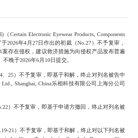
II)
（
Certain Electronic Eyewear Products, Components
官于
202
6
年
4
月
27
日作出的初裁（
No.
27
）
不予
复审
，
本案存在侵权，建议救济措施为向侵权产品发布普遍
、不晚于
2026
年
6
月
10
日提交。
4
、
25
）
不予
复审
，
即基于和解，终止对列名被告
中
 Ltd., Shanghai, China
乐相科技有限公司上海分公司
.
22
）
不予
复审
，
即基于申请方撤回，终止对列名被
.
19-21
）
不予
复审
，
即基于和解，终止对以下列名被