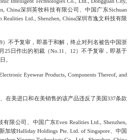
onic Intelligent Technologies Co., Ltd., Dongguan City,
n, China
深圳英牧科技有限公司、中国广东
Sichuan
 Realities Ltd., Shenzhen, China
深圳市逸文科技有限
9
）
不予
复审
，
即基于和解，终止对列名被告中国浙
月
25
日作出的初裁（
No.
11
、
12
）
不予
复审
，
即基于
日。
 Electronic Eyewear Products, Components Thereof, and
口、在美进口和在美销售的该产品违反了美国
337
条款
技有限公司、中国广东
Even Realities Ltd., Shenzhen,
新加坡
Halliday Holdings Pte. Ltd. of Singapore
、中国
enzhen Yingmu Technology Co., Ltd., Shenzhen, China