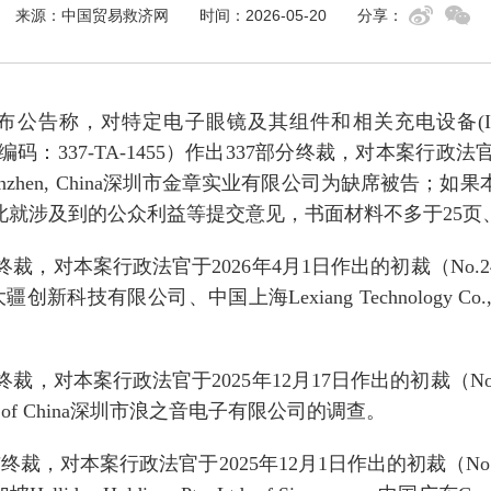
来源：中国贸易救济网
时间：2026-05-20
分享：
布公告称
，对
特定电子眼镜及其组件和相关充电设备
(
编码：
337-TA-1455
）
作出
337
部分终裁
，
对本案行政法
nzhen, China
深圳市金章实业有限公司
为缺席被告；
如果
此就涉及到的公众利益等提交意见，书面材料不多于
25
页
终裁
，
对本案行政法官于
202
6
年
4
月
1
日作出的初裁（
No.
2
大疆创新科技有限公司
、
中国上海
Lexiang Technology Co.,
终裁
，
对本案行政法官于
202
5
年
12
月
17
日作出的初裁（
No
 of China
深圳市浪之音电子有限公司的调查。
布终裁
，
对本案行政法官于
202
5
年
12
月
1
日作出的初裁（
No