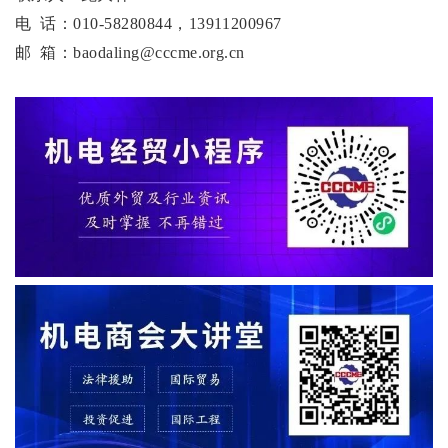
电 话：010-58280844，13911200967
邮 箱：baodaling@cccme.org.cn