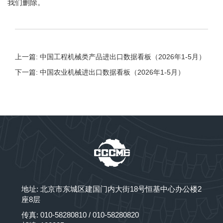
我们删除。
上一篇: 中国工程机械类产品进出口数据看板（2026年1-5月）
下一篇: 中国农业机械进出口数据看板（2026年1-5月）
地址: 北京市东城区建国门内大街18号恒基中心办公楼2
座8层
传真: 010-58280810 / 010-58280820