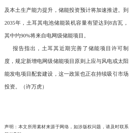
及本土生产能力提升，储能投资预计将加速推进。到
2035年，土耳其电池储能装机容量有望达到8吉瓦，
其中约90%将来自电网级储能项目。
报告指出，土耳其近期完善了储能项目许可制
度，规定新增电网级储能项目原则上应与风电或太阳
能发电项目配套建设，这一政策也正在持续吸引市场
投资。（许万虎）
声明：本文所用素材来源于网络，如涉版权问题，请及时联系