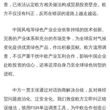
查，已依法认定欧方相关做法构成贸易投资壁垒。欧
方不仅没有纠正，反而在错误的道路上越走越远。
中国风电等绿色产业企业依靠持续的技术创新、
完善的产业体系和充分的市场竞争，为全球应对气候
变化提供优质绿色产品，作出积极贡献。欧方滥用调
查，不仅严重干扰中欧产业互利合作，影响中国企业
赴欧投资的信心，还将迟滞自身乃至全球绿色转型的
进程。
中方一贯主张通过对话协商解决分歧，反对将经
贸问题政治化、泛安全化。我们敦促欧方立即纠正错
误做法，慎用FSR单边调查工具，为中欧合作创造公