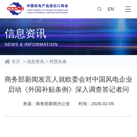
EN
信息资讯
NEWS & INFORMATION
首页
>
信息资讯
>
经贸头条
商务部新闻发言人就欧委会对中国风电企业
启动《外国补贴条例》深入调查答记者问
来源：商务部新闻办公室
时间：2026-02-05