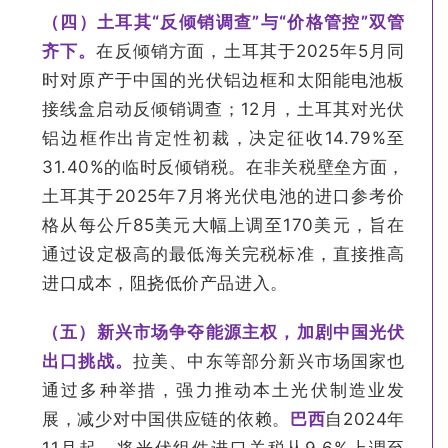
（四）土耳其“反倾销调查”与“价格管控”双管
齐下。
在反倾销方面，土耳其于2025年5月同
时对原产于中国的光伏铝边框和太阳能电池板
接线盒启动反倾销调查；12月，土耳其对光伏
铝边框作出肯定性初裁，决定征收14.79%至
31.40%的临时反倾销税。在非关税壁垒方面，
土耳其于2025年7月将光伏电池的进口参考价
格从每公斤85美元大幅上调至170美元，旨在
通过设定极高的最低海关完税标准，直接推高
进口成本，阻挠低价产品进入。
（五）新兴市场争夺能源主权，加剧中国光伏
出口挑战。
拉美、中东等部分新兴市场国家也
通过多种举措，强力推动本土光伏制造业发
展，减少对中国供应链的依赖。
巴西
自2024年
11月起，将光伏组件进口关税从9.6%上调至