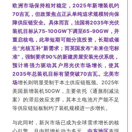
欧洲市场
保持相对稳定，2025年新增装机约
70吉瓦，但政策焦点正从单纯追求规模转向保
障供应链安全。具体而言，法国将2035年光伏
装机目标从75-100GW下调至65-90GW，并
重启核电，此举短期可能分流投资，长期或催
生“光核互补”新需求；而英国发布“未来住宅标
准”，强制要求90%的新建房屋安装光伏系统，
预计将强力驱动其户用光伏市场增长，使其
2035年总装机目标有望突破70吉瓦。
北美市
场
增长则明显受制于本土供应链瓶颈。2025年
美国新增装机50GW，主要依托《通胀削减法
案》的滞后效应支撑，其本土电池片产能不足
等供应链短板制约了装机规模进一步增长。
与此同时，新兴市场已成为全球需求增长的核
心引擎，且内部增长动力多元。
中东地区
表现