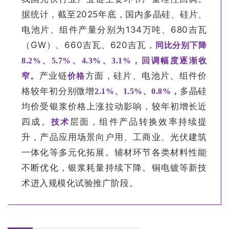
据统计，截至2025年底，国内多晶硅、硅片、
电池片、组件产量分别为134万吨、680吉瓦
（GW）、660吉瓦、620吉瓦，
同比分别下降
8.2%、5.7%、4.3%、3.1%，回调幅度逐渐收
产业链
方面，硅片、电池片、组件价
窄
。
价格
格较年初分别微增
多晶硅
2.1%、1.5%、0.8%，
均价受银浆价格上涨拉动影响，较年初增长近
四成。
层面，组件产品转换效率持续提
技术
升，产品应用场景向户用、工商业、光伏建筑
一体化等多元化拓展。辅材环节各类材料性能
不断优化，银浆耗量持续下降。铜电镀等新技
术进入规模化试验推广阶段。