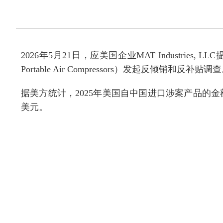
2026
年
5
月
21
日，应美国企业
MAT Industries, LLC
Portable Air Compressors
）发起反倾销
和反补贴调查
据美方统计，
2025
年美国自中国进口涉案产品的金
美元。