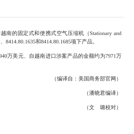
和越南的固定式和便携式空气压缩机（
Stationary and
5
、
8414.80.1635
和
8414.80.1685
项下产品。
940
万美元、自越南进口涉案产品的金额约为
7971
万
（编译自：美国商务部官网）
（潘晓君编译）
（文 璐校对）