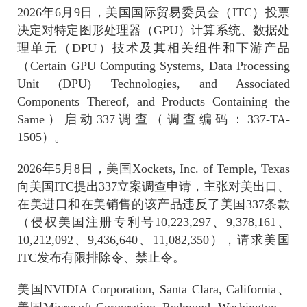
2026
年
6
月
9
日，美国国际贸易委员会（
ITC
）投票
决定对特定图形处理器（
GPU
）计算系统、数据处
理单元（
DPU
）技术及其相关组件和下游产品
（
Certain GPU Computing Systems, Data Processing
Unit (DPU) Technologies, and Associated
Components Thereof, and Products Containing the
Same
）启动
337
调查（调查编码：
337-TA-
1505
）。
2026
年
5
月
8
日，美国
Xockets, Inc. of Temple, Texas
向美国
ITC
提出
337
立案调查申请，主张对美出口、
在美进口和在美销售的该产品违反了美国
337
条款
（侵权美国注册专利号
10,223,297
、
9,378,161
、
10,212,092
、
9,436,640
、
11,082,350
），请求美国
ITC
发布有限排除令、禁止令。
美国
NVIDIA Corporation, Santa Clara, California
、
美国
Microsoft Corporation, Redmond, Washington
、