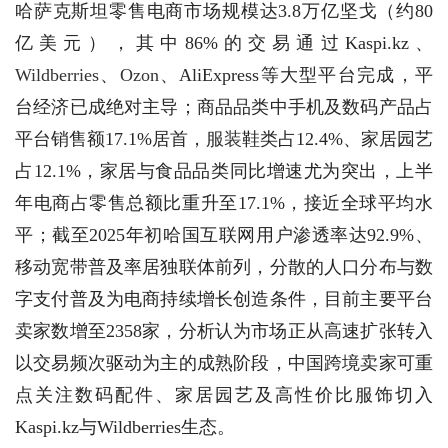
哈萨克斯坦零售电商市场规模达3.8万亿坚戈（约80
亿美元），其中86%的交易通过Kaspi.kz、
Wildberries
、
Ozon
、AliExpress等大型平台完成，平
台经济已成绝对主导；商品品类中手机及数码产品占
平台销售额17.1%居首，
服装
鞋类占12.4%、家居园艺
占12.1%，家居与食品品类同比增速尤为突出，上半
年电商占零售总额比重升至17.1%，接近全球平均水
平；截至2025年初哈国互联网用户渗透率达92.9%、
移动宽带普及率居独联体前列，分散的人口分布与数
字支付普及为电商持续增长创造条件，目前主要平台
卖家数增至2358家，分析认为市场正从高速扩张转入
以交易频次驱动为主的成熟阶段，中国跨境卖家可重
点关注数码配件、家居园艺及高性价比服饰切入
Kaspi.kz与Wildberries生态。