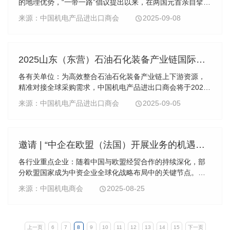
的地理优势，“一带一路”倡议提出以来，在两国元首亲自擘画
和引领下，中埃经贸合作实现跨越式发展，目前中国是埃及
来源：中国机电产品进出口商会
2025-09-08
最大贸易伙伴国，也是对埃投资最活跃、增长...
2025山东（东营）石油石化装备产业链国际合作对接会
各有关单位：为高效整合石油石化装备产业链上下游资源，
精准对接全球采购需求，中国机电产品进出口商会将于2025
年9月27日（第十八届中国（东营）国际石油石化装备与技术
来源：中国机电产品进出口商会
2025-09-05
展览会期间），在山东省东营市举办“2025山东...
邀请 | “中企在欧盟（法国）开展业务的机遇与法律挑战”讲座
各行业重点企业：随着中国与欧盟经贸合作的持续深化，部
分欧盟国家成为中资企业全球化战略布局中的关键节点。中
资企业通过建立当地销售网络，设立分支机构，或直接并购
来源：中国机电商会
2025-08-25
本地企业等方式，逐步拓展其在欧洲的商业影响力，展开海
外运营，但也同时面临当地法律制度的复杂性、多元文化的
差异性，以及严格的合规监管体系等多重挑战。为协助中资
企业系统了解在法国及欧盟开展业务过程中可能遇到的法律
上一页
6
7
8
9
10
11
12
13
14
15
下一页