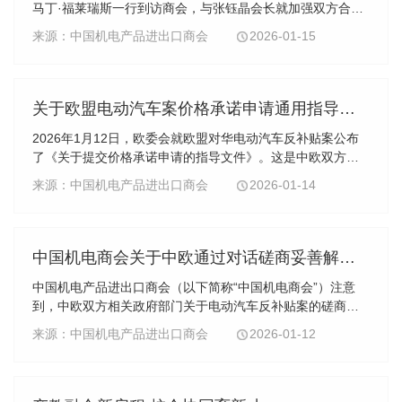
马丁·福莱瑞斯一行到访商会，与张钰晶会长就加强双方合作
深入交流。拉法基豪瑞集团全球合作伙伴负责人刘利嘉参加
来源：中国机电产品进出口商会
2026-01-15
会见。张钰晶对罗德里戈·马丁·福莱瑞斯一...
关于欧盟电动汽车案价格承诺申请通用指导文件的技术解读
2026年1月12日，欧委会就欧盟对华电动汽车反补贴案公布
了《关于提交价格承诺申请的指导文件》。这是中欧双方在
世贸组织规则框架下，围绕电动汽车案进行多轮磋商的重要
来源：中国机电产品进出口商会
2026-01-14
成果。指导文件专门为涉案电动汽车企业申请价格承诺提供
了具体操作指引。由于电动汽车产品广泛、型号众多、销售
模式不同，难以为所有企业设定统一的价格承诺量化标准。
企业可以结合自身情况，以实用和有针对性的方式，根据指
中国机电商会关于中欧通过对话磋商妥善解决电动汽车反补贴案达成积极成果的声明
导文件寻求替代缴纳反补贴税的对欧出口路径。欧委会在指
中国机电产品进出口商会（以下简称“中国机电商会”）注意
导文件中承诺，将按照世贸组织规则，根据统一法律标准，
到，中欧双方相关政府部门关于电动汽车反补贴案的磋商取
遵循非歧视原则，客观评估每一份价格承诺申请。……
得积极成果。欧委会发布《关于提交价格承诺申请的指导文
来源：中国机电产品进出口商会
2026-01-12
件》（以下简称“指导文件”），中国电动汽车企业可依据指导
文件内容提交价格承诺申请。欧委会承诺，将本着非歧视原
则，采用统一标准对中国企业提交的申请进行客观、公正审
查，符合条件的企业可用价格承诺替代反补贴征税。 中国机