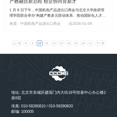
产教融合新启程 校企协同育新才
电商会认为，妥善解决欧盟对华电动汽车反补贴案，是中欧
1 月 8 日下午，中国机电产品进出口商会与北京大学政府管
电动汽车上下游业界的普遍期待，有助于促进中欧相关产业
理学院联合举办“构建产教多元联动体系、推动国际化人才培
链供应链的安全稳定，维护中欧经贸合作大局及以规则为基
养”闭门交流会。中国机电产品进出口商会会长张钰晶、常务
础的国际贸易秩序。……
来源：中国机电产品进出口商会
2026-01-09
副会长兼专家委员会主任委员郑超、专家委...
上一页
8
9
10
11
12
13
14
15
16
17
下一页
地址: 北京市东城区建国门内大街18号恒基中心办公楼2
座8层
传真: 010-58280810 / 010-58280820
邮编: 100005