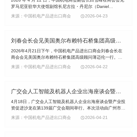
罗马尼亚驻华大使馆副馆长尼古拉・丹尼尔（Daniel
Necula）一行，双方就深化中罗机电领域经贸合作、加强产
来源：中国机电产品进出口商会
2026-04-23
业链对接等议题深入交流并达成多项共识。白雪峰首先...
刘春会长会见美国奥尔布赖特石桥集团高级顾问薄迈伦
2026年4月21日下午，中国机电产品进出口商会刘春会长在
商会会见美国奥尔布赖特石桥集团高级顾问薄迈伦一行。双
方就进一步推动中美工商界交流合作、助力中国企业拓展海
来源：中国机电产品进出口商会
2026-04-22
外市场等议题达成多项共识。美国德州仪器公司全...
广交会人工智能及机器人企业出海座谈会暨产业投资促进沙龙成功举办
4月18日，广交会人工智能及机器人企业出海座谈会暨产业投
资促进沙龙在第139届广交会期间举行。本次活动由广州市投
资发展委员会办公室主办、中国机电产品进出口商会承办，
来源：中国机电产品进出口商会
2026-04-21
以“政企协同、出海赋能、招商引智”为核心，...