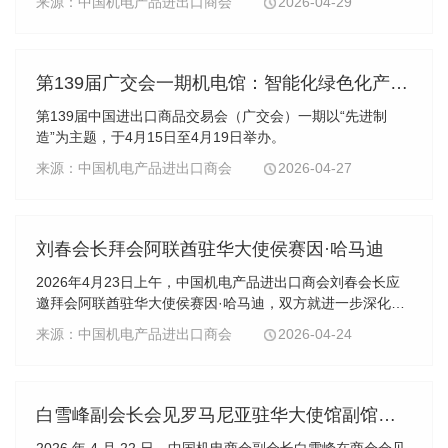
来源：中国机电产品进出口商会
2026-04-29
示，中苏传统友好，机电产品已占双边贸易重要...
第139届广交会一期机电馆：智能化绿色化产品走俏全球，短期稳健型成交成主流
第139届中国进出口商品交易会（广交会）一期以“先进制
造”为主题，于4月15日至4月19日举办。
来源：中国机电产品进出口商会
2026-04-27
刘春会长拜会阿联酋驻华大使侯赛因·哈马迪
2026年4月23日上午，中国机电产品进出口商会刘春会长应
邀拜会阿联酋驻华大使侯赛因·哈马迪，双方就进一步深化合
作，促进中阿企业多领域经贸交流进行了深入沟通。刘春会
来源：中国机电产品进出口商会
2026-04-24
长对刚刚结束的“中国-阿联酋企业推介会”的成...
白雪峰副会长会见罗马尼亚驻华大使馆副馆长尼古拉・丹尼尔
2026 年 4 月 22 日，中国机电商会副会长白雪峰在商会会见