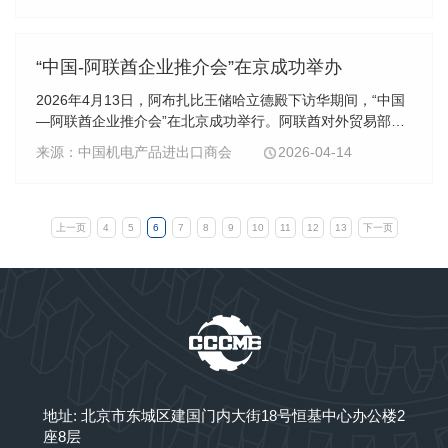
“中国-阿联酋企业推介会”在京成功举办
2026年4月13日，阿布扎比王储哈立德殿下访华期间，“中国
—阿联酋企业推介会”在北京成功举行。阿联酋对外贸易部部
长宰尤迪、中国商务部部长助理张力出席并发表主旨演讲，
来源：中国机电产品进出口商会
2026-04-14
两国有关部门、经贸促进机构和大量企业代表...
上一页
4
5
6
7
8
9
10
11
12
13
下一页
地址: 北京市东城区建国门内大街18号恒基中心办公楼2
座8层