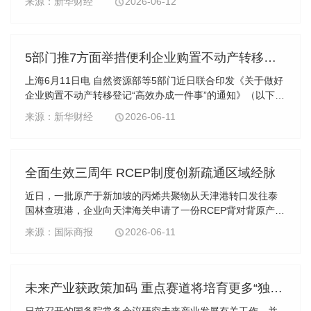
来源：新华财经
2026-06-12
切实保护消费者合法权益。
5部门推7方面举措便利企业购置不动产转移登记 拆除“先还贷再过户”门槛
上海6月11日电 自然资源部等5部门近日联合印发《关于做好
企业购置不动产转移登记“高效办成一件事”的通知》（以下简
称“通知”），推出7方面举措，让企业购置不动产更省心省
来源：新华财经
2026-06-11
钱。上海易居房地产研究院副院长严跃进在接受上海证券报
记者采访时表示，此举措的本质是破解存量工业资产“带押过
户”难题，核心在于降低存量资产交易成本。
全面生效三周年 RCEP制度创新疏通区域经脉
近日，一批原产于新加坡的丙烯共聚物从天津港转口发往泰
国林查班港，企业向天津海关申请了一份RCEP背对背原产地
证书。这是天津海关签发的首份该类证书，凭借这一纸凭
来源：国际商报
2026-06-11
证，货物在进口国可享受相应的关税优惠待遇。
未来产业获政策加码 重点赛道将培育更多“独角兽”
日前召开的国务院常务会议研究未来产业发展有关工作，并