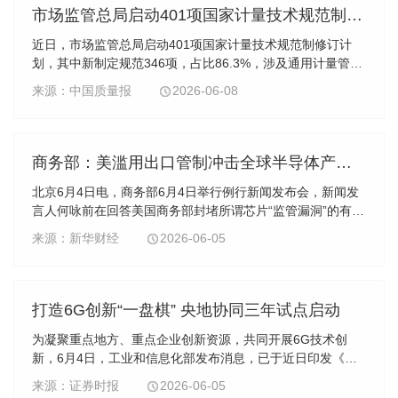
市场监管总局启动401项国家计量技术规范制修订计划
​近日，市场监管总局启动401项国家计量技术规范制修订计
划，其中新制定规范346项，占比86.3%，涉及通用计量管
理、碳达峰碳中和、数字化转型、先进测量、生态环境、生
来源：中国质量报
2026-06-08
命健康等多个领域。
商务部：美滥用出口管制冲击全球半导体产供链稳定
北京6月4日电，商务部6月4日举行例行新闻发布会，新闻发
言人何咏前在回答美国商务部封堵所谓芯片“监管漏洞”的有关
提问时表示，近年来美方不断以国家安全为由滥用出口管
来源：新华财经
2026-06-05
制，严重损害中国企业正当权益，严重破坏国际经贸秩序，
严重冲击全球半导体产业链供应链稳定，中方对此一贯反
对。
打造6G创新“一盘棋” 央地协同三年试点启动
为凝聚重点地方、重点企业创新资源，共同开展6G技术创
新，6月4日，工业和信息化部发布消息，已于近日印发《关
于组织开展6G创新发展部省协同试点专项行动的通知》（下
来源：证券时报
2026-06-05
称《通知》）。