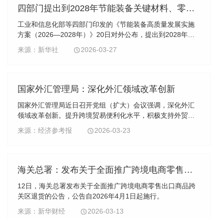
发展的道路上跑出加速度，才能够为推进新型工业化、发展
四部门提出到2028年节能装备关键材料、零部件取得突破
新质生产力作出更大的贡献。
工业和信息化部等四部门印发的《节能装备高质量发展实施
方案（2026—2028年）》20日对外公布，提出到2028年，
节能装备关键材料、零部件取得突破，重点行业领域用能系
来源：新华社
2026-03-27
统匹配性、实际运行效率持续提升，电机、变压器等节能装
备能效水平达到国际领先，节能装备市场占有率进一步提
高。
国家外汇管理局：深化外汇领域改革创新
国家外汇管理局近日召开党组（扩大）会议强调，深化外汇
领域改革创新。提升跨境贸易便利化水平，积极支持外贸稳
规模优结构。围绕科技创新、智能制造等重点领域，加强外
来源：经济参考报
2026-03-23
汇政策供给，继续做好金融“五篇大文章”。
海关总署：发布关于全面推广跨境电商零售出口商品跨关区退货的公告
12日，海关总署发布关于全面推广跨境电商零售出口商品跨
关区退货的公告，公告自2026年4月1日起施行。
来源：新华财经
2026-03-13