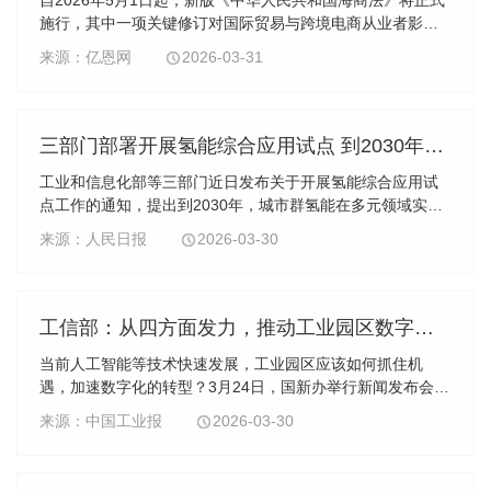
施行，其中一项关键修订对国际贸易与跨境电商从业者影响
深远。
来源：亿恩网
2026-03-31
三部门部署开展氢能综合应用试点 到2030年城市群氢能在多元领域规模化应用
工业和信息化部等三部门近日发布关于开展氢能综合应用试
点工作的通知，提出到2030年，城市群氢能在多元领域实现
规模化应用，终端用氢平均价格降至每千克25元以下，力争
来源：人民日报
2026-03-30
在部分优势地区降至每千克15元左右；全国燃料电池汽车保
有量较2025年翻一番，力争达到10万辆。氢能兼具能源、资
源、储能介质三重属性，氢能产业科技含量高、低碳属性
强、发展空间大。
工信部：从四方面发力，推动工业园区数字化转型
当前人工智能等技术快速发展，工业园区应该如何抓住机
遇，加速数字化的转型？3月24日，国新办举行新闻发布会，
工业和信息化部信息技术发展司司长王彦青在回答记者提问
来源：中国工业报
2026-03-30
时表示，工业园区是我国工业发展的重要载体，在新一轮科
技革命和产业变革加速演进的当下，必须要抓住数字化转型
这一关键路径，利用数字技术塑造竞争的新优势，在高质量