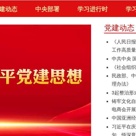
建动态
中央部署
学习进行时
学
党建动态
《人民日
工作高质量
中共中央 
《社会组
民政部、
理办法》
3起整治形
铸牢文化
电商会开展
中国亚洲
习近平在庆
句，悟深