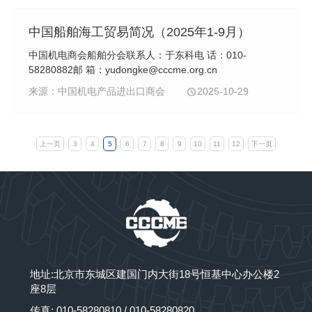
中国船舶海工贸易简况（2025年1-9月）
中国机电商会船舶分会联系人：于东科电 话：010-
58280882邮 箱：yudongke@cccme.org.cn
来源：中国机电产品进出口商会
2025-10-29
上一页
3
4
5
6
7
8
9
10
11
12
下一页
地址:北京市东城区建国门内大街18号恒基中心办公楼2
座8层
传真: 010-58280810 / 010-58280820