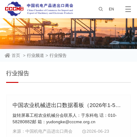
EN
首页
>
行业频道
>
行业报告
行业报告
中国农业机械进出口数据看板（2026年1-5月）
旋转屏幕工程农业机械分会联系人：于东科电 话：010-
58280882邮 箱：yudongke@cccme.org.cn
来源：中国机电产品进出口商会
2026-06-23