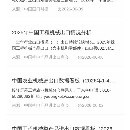
程机械行业出口规模实现近三倍增长，2026年一季度累计
出口超1124亿元，同比增长21.3%。中国工程机械已在多个
来源：中国国门时报
2026-06-09
细分赛道占据领先地位：混凝土机械全球市占率超40%，连
续多年世界第一；盾构机全球市占率突破70%；汽车起重
机、高空作业平台、电动叉车市占率均稳居全球前列。这
些“大块头”凭什么在全球市场叫响品牌、圈粉世界？除了政
2025年中国工程机械出口情况分析
策红利不断释放之外，行业自身推动转型升级发挥了关键作
一全年行业出口概况（一）出口持续较快增长。2025年我
用。
国工程机械产品出口（含主机和零部件）出口额602.3亿美
元，同比增长13.9%。2023年和2024年出口金额分别约为
来源：中国机电产品进出口商会
2026-06-08
486亿美元和529亿美元，“十四五”期间我国工程机械产...
中国农业机械进出口数据看板（2026年1-4月）
旋转屏幕工程农业机械分会联系人：于东科电 话：010-
58280882邮 箱：yudongke@cccme.org.cn
来源：中国机电产品进出口商会
2026-06-02
中国工程机械类产品进出口数据看板（2026年1-4月）