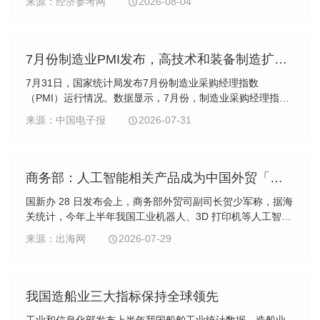
来源：经济参考网
2026-08-04
49.2%、49.0%和49.3%，比上月下降1.1个、1.2个和1.3个百
分点，景气水平较上月有所回落。
7月份制造业PMI发布，高技术和装备制造扩张势头向好
7月31日，国家统计局发布7月份制造业采购经理指数
（PMI）运行情况。数据显示，7月份，制造业采购经理指数
（PMI）为49.2%，比上月下降1.1个百分点；装备制造业和
来源：中国电子报
2026-07-31
高技术制造业PMI分别为51.4%和53.3%，明显高于制造业总
体，保持较快扩张，带动制造业发展向新向优。
商务部：人工智能相关产品成为中国外贸「新名片」
国新办 28 日发布会上，商务部外贸司副司长贺少军称，据海
关统计，今年上半年我国工业机器人、3D 打印机等人工智能
相关产品出口表现亮眼，同比分别增长 18.6%、109.3%，成
来源：出海网
2026-07-29
为中国外贸「新名片」。
我国造船业三大指标保持全球领先
工业和信息化部发布上半年我国船舶工业统计数据。造船业