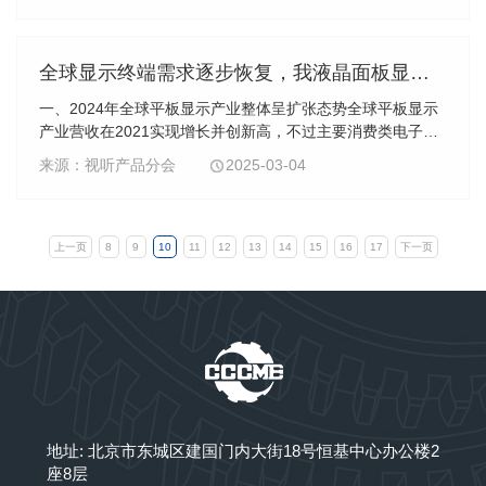
全球显示终端需求逐步恢复，我液晶面板显示模组出口有望突破300亿美元
一、2024年全球平板显示产业整体呈扩张态势全球平板显示
产业营收在2021实现增长并创新高，不过主要消费类电子需
求也被提前透支，之后，在高通胀背景下，2022-2023年由
来源：视听产品分会
2025-03-04
于全球显示终端五大应用（电视、IT设备、智能手...
上一页
8
9
10
11
12
13
14
15
16
17
下一页
地址: 北京市东城区建国门内大街18号恒基中心办公楼2
座8层