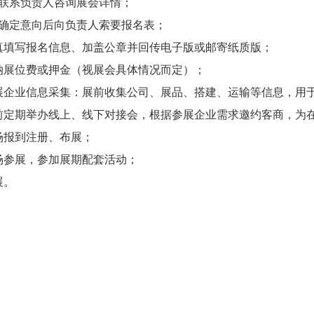
）联系负责人咨询展会详情；
）确定意向后向负责人索要报名表；
 认真填写报名信息、加盖公章并回传电子版或邮寄纸质版；
缴纳展位费或押金（视展会具体情况而定）；
 参展企业信息采集：展前收集公司、展品、搭建、运输等信息，用
 展前定期举办线上、线下对接会，根据参展企业需求邀约客商，为
现场报到注册、布展；
现场参展，参加展期配套活动；
展。